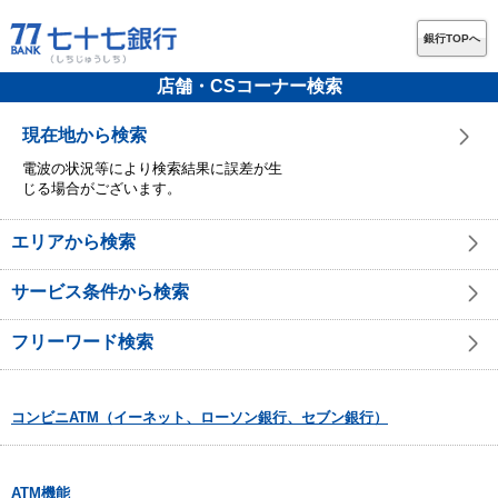
銀行TOPへ
店舗・CSコーナー検索
現在地から検索
電波の状況等により検索結果に誤差が生
じる場合がございます。
エリアから検索
サービス条件から検索
フリーワード検索
コンビニATM（イーネット、ローソン銀行、セブン銀行）
ATM機能