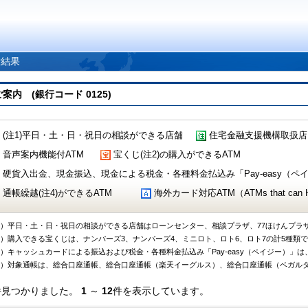
索結果
 (銀行コード 0125)
(注1)平日・土・日・祝日の相談ができる店舗
住宅金融支援機構取扱店
音声案内機能付ATM
宝くじ(注2)の購入ができるATM
硬貨入出金、現金振込、現金による税金・各種料金払込み「Pay-easy（ペイジ
通帳繰越(注4)ができるATM
海外カード対応ATM（ATMs that can Handl
1）平日・土・日・祝日の相談ができる店舗はローンセンター、相談プラザ、77ほけんプラ
2）購入できる宝くじは、ナンバーズ3、ナンバーズ4、ミニロト、ロト6、ロト7の計5種類
3）キャッシュカードによる振込および税金・各種料金払込み「Pay-easy（ペイジー）」は
4）対象通帳は、総合口座通帳、総合口座通帳（楽天イーグルス）、総合口座通帳（ベガル
件見つかりました。
1
～
12
件を表示しています。