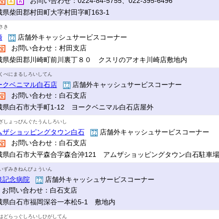
お問い合わせ：0224-84-5755、022-395-6496
城県柴田郡村田町大字村田字町163-1
さき
崎
店舗外キャッシュサービスコーナー
お問い合わせ：村田支店
城県柴田郡川崎町前川裏丁８０ クスリのアオキ川崎店敷地内
くべにまるしろいしてん
ークベニマル白石店
店舗外キャッシュサービスコーナー
お問い合わせ：白石支店
城県白石市大手町1-12 ヨークベニマル白石店屋外
ざしょっぴんぐたうんしろいし
ムザショッピングタウン白石
店舗外キャッシュサービスコーナー
お問い合わせ：白石支店
城県白石市大平森合字森合沖121 アムザショッピングタウン白石駐車
いずみきねんびょういん
泉記念病院
店舗外キャッシュサービスコーナー
お問い合わせ：白石支店
城県白石市福岡深谷一本松5-1 敷地内
はどらっぐしろいしひがしてん