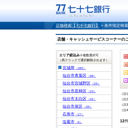
店舗検索【七十七銀行】
>
条件指定検
店舗・キャッシュサービスコーナーのご案内
エリア絞込み
※複数選択可
（再クリックで選択解除されます）
宮城県
（385）
仙台市青葉区
（68）
仙台市宮城野区
（25）
仙台市若林区
（23）
（注
仙台市太白区
（42）
（注
（注
仙台市泉区
（39）
（注
石巻市
（27）
12
塩竈市
（6）