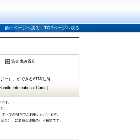
前のページへ戻る
TOPページへ戻る
貸金庫設置店
ー）」ができるATM(注3)
e International Cards）
ザです。
です。
、すべてのATMでご利用いただけます。
タ仙台）、普通預金通帳の計４種類です。