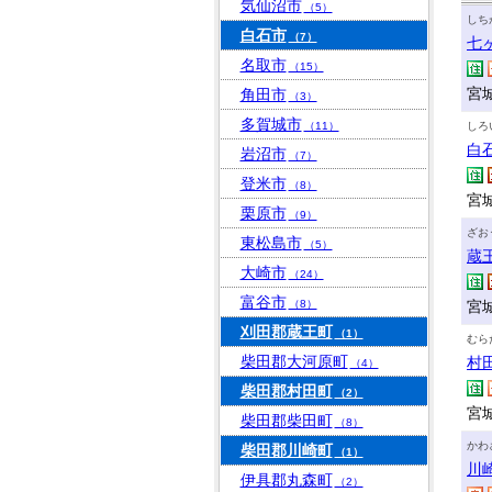
気仙沼市
（5）
しち
白石市
（7）
七
名取市
（15）
宮
角田市
（3）
多賀城市
（11）
しろ
白
岩沼市
（7）
登米市
（8）
宮
栗原市
（9）
ざお
東松島市
（5）
蔵
大崎市
（24）
富谷市
（8）
宮
刈田郡蔵王町
（1）
むら
柴田郡大河原町
村
（4）
柴田郡村田町
（2）
宮
柴田郡柴田町
（8）
かわ
柴田郡川崎町
（1）
川
伊具郡丸森町
（2）