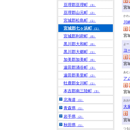
亘理郡亘理町
（3）
宮
亘理郡山元町
（2）
かわ
宮城郡松島町
（1）
川
宮城郡七ヶ浜町
（1）
宮
宮城郡利府町
（6）
黒川郡大和町
よー
（6）
ヨ
黒川郡大郷町
（1）
加美郡加美町
（6）
宮
遠田郡涌谷町
（3）
あむ
遠田郡美里町
（2）
ア
牡鹿郡女川町
（1）
本吉郡南三陸町
宮
（3）
北海道
（1）
おお
大
青森県
（1）
岩手県
（2）
宮
秋田県
（1）
つる