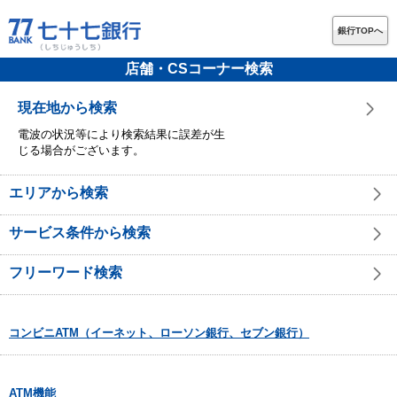
銀行TOPへ
店舗・CSコーナー検索
現在地から検索
電波の状況等により検索結果に誤差が生
じる場合がございます。
エリアから検索
サービス条件から検索
フリーワード検索
コンビニATM（イーネット、ローソン銀行、セブン銀行）
ATM機能