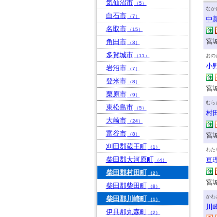
気仙沼市
（5）
なか
白石市
（7）
中
名取市
（15）
宮
角田市
（3）
多賀城市
（11）
おの
小
岩沼市
（7）
登米市
（8）
宮
栗原市
（9）
むら
東松島市
（5）
村
大崎市
（24）
富谷市
（8）
宮
刈田郡蔵王町
（1）
わた
柴田郡大河原町
亘
（4）
柴田郡村田町
（2）
宮
柴田郡柴田町
（8）
かわ
柴田郡川崎町
（1）
川
伊具郡丸森町
（2）