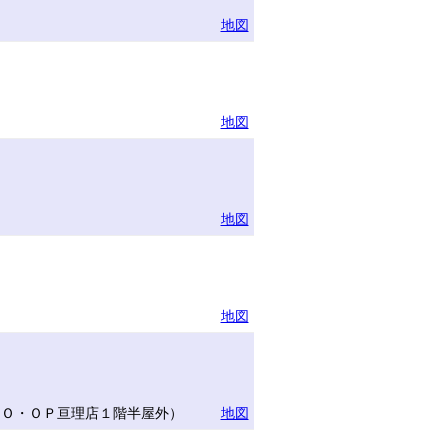
地図
地図
地図
地図
ＣＯ・ＯＰ亘理店１階半屋外）
地図