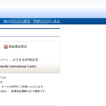
前のページへ戻る
TOPページへ戻る
貸金庫設置店
ー）」ができるATM(注3)
e International Cards）
ザです。
です。
、すべてのATMでご利用いただけます。
タ仙台）、普通預金通帳の計４種類です。