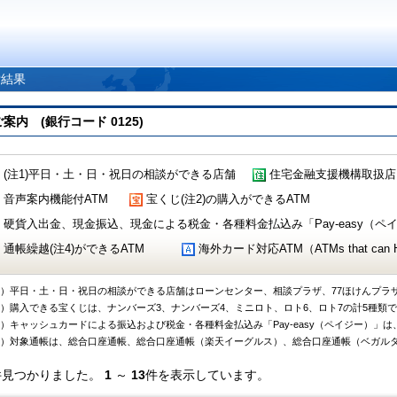
索結果
 (銀行コード 0125)
(注1)平日・土・日・祝日の相談ができる店舗
住宅金融支援機構取扱店
音声案内機能付ATM
宝くじ(注2)の購入ができるATM
硬貨入出金、現金振込、現金による税金・各種料金払込み「Pay-easy（ペイジ
通帳繰越(注4)ができるATM
海外カード対応ATM（ATMs that can Handl
1）平日・土・日・祝日の相談ができる店舗はローンセンター、相談プラザ、77ほけんプラ
2）購入できる宝くじは、ナンバーズ3、ナンバーズ4、ミニロト、ロト6、ロト7の計5種類
3）キャッシュカードによる振込および税金・各種料金払込み「Pay-easy（ペイジー）」は
4）対象通帳は、総合口座通帳、総合口座通帳（楽天イーグルス）、総合口座通帳（ベガル
件見つかりました。
1
～
13
件を表示しています。