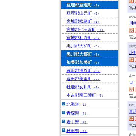
亘理郡亘理町
（3）
宮
亘理郡山元町
（2）
かわ
宮城郡松島町
（1）
川
宮城郡七ヶ浜町
（1）
宮
宮城郡利府町
（6）
黒川郡大和町
おの
（6）
小
黒川郡大郷町
（1）
加美郡加美町
（6）
宮
遠田郡涌谷町
（3）
よー
遠田郡美里町
（2）
ヨ
牡鹿郡女川町
（1）
本吉郡南三陸町
宮
（3）
北海道
（1）
わた
亘
青森県
（1）
岩手県
（2）
宮
秋田県
（1）
みち