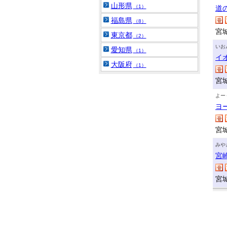
山形県
（1）
道
福島県
（8）
宮
東京都
（2）
いお
愛知県
（1）
イ
大阪府
（1）
宮
よー
ヨ
宮
みや
宮
宮