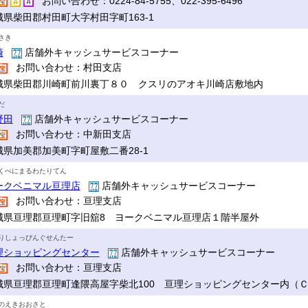
お問い合わせ：0224-84-5755、022-395-6496
城県柴田郡村田町大字村田字町163-1
さき
崎
店舗外キャッシュサービスコーナー
お問い合わせ：村田支店
城県柴田郡川崎町前川裏丁８０ クスリのアオキ川崎店敷地内
だ
野田
店舗外キャッシュサービスコーナー
お問い合わせ：中新田支店
城県加美郡加美町字町屋敷二番28-1
くべにまるわたりてん
ークベニマル亘理店
店舗外キャッシュサービスコーナー
お問い合わせ：亘理支店
城県亘理郡亘理町字旧舘8 ヨークベニマル亘理店１階半屋外
りしょっぴんぐせんたー
理ショッピングセンター
店舗外キャッシュサービスコーナー
お問い合わせ：亘理支店
城県亘理郡亘理町逢隈高屋字柴北100 亘理ショッピングセンター内（
のえきおおさと