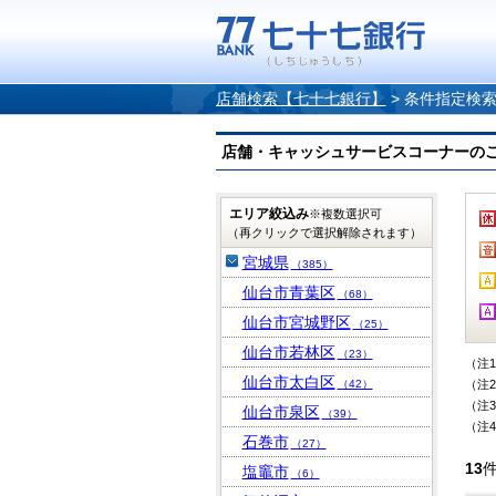
店舗検索【七十七銀行】
>
条件指定検
店舗・キャッシュサービスコーナーのご案内
エリア絞込み
※複数選択可
（再クリックで選択解除されます）
宮城県
（385）
仙台市青葉区
（68）
仙台市宮城野区
（25）
仙台市若林区
（23）
（注
仙台市太白区
（42）
（注
（注
仙台市泉区
（39）
（注
石巻市
（27）
13
塩竈市
（6）