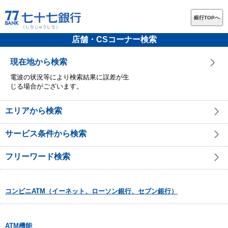
銀行TOPへ
店舗・CSコーナー検索
現在地から検索
電波の状況等により検索結果に誤差が生
じる場合がございます。
エリアから検索
サービス条件から検索
フリーワード検索
コンビニATM（イーネット、ローソン銀行、セブン銀行）
ATM機能