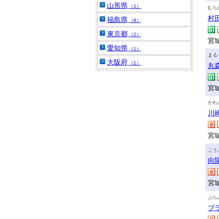
山形県
（1）
むら
村
福島県
（8）
東京都
（2）
宮
愛知県
（1）
まる
大阪府
（1）
丸
宮
かわ
川
宮
こう
向
宮城
ぶら
ブ