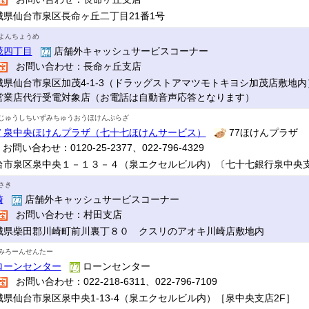
城県仙台市泉区長命ヶ丘二丁目21番1号
よんちょうめ
茂四丁目
店舗外キャッシュサービスコーナー
お問い合わせ：長命ヶ丘支店
城県仙台市泉区加茂4-1-3（ドラッグストアマツモトキヨシ加茂店敷地内
営業店代行受電対象店（お電話は自動音声応答となります）
じゅうしちいずみちゅうおうほけんぷらざ
７泉中央ほけんプラザ（七十七ほけんサービス）
77ほけんプラザ
お問い合わせ：0120-25-2377、022-796-4329
台市泉区泉中央１－１３－４（泉エクセルビル内）〔七十七銀行泉中央支店
さき
崎
店舗外キャッシュサービスコーナー
お問い合わせ：村田支店
城県柴田郡川崎町前川裏丁８０ クスリのアオキ川崎店敷地内
みろーんせんたー
ローンセンター
ローンセンター
お問い合わせ：022-218-6311、022-796-7109
城県仙台市泉区泉中央1-13‐4（泉エクセルビル内）［泉中央支店2F］