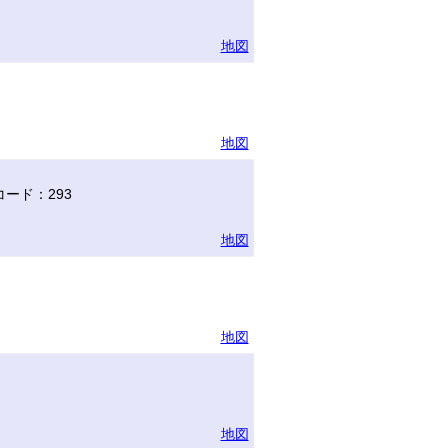
地図
地図
ード：293
地図
地図
地図