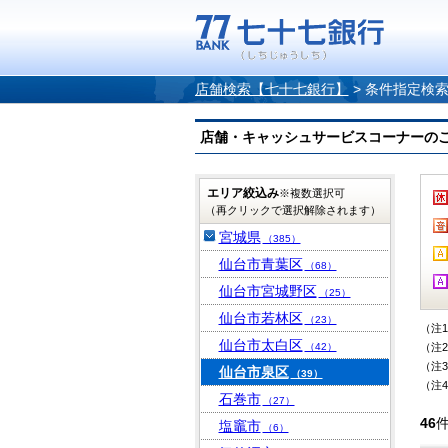
店舗検索【七十七銀行】
>
条件指定検
店舗・キャッシュサービスコーナーのご案内
エリア絞込み
※複数選択可
（再クリックで選択解除されます）
宮城県
（385）
仙台市青葉区
（68）
仙台市宮城野区
（25）
仙台市若林区
（23）
（注
仙台市太白区
（42）
（注
（注
仙台市泉区
（39）
（注
石巻市
（27）
46
塩竈市
（6）