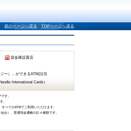
前のページへ戻る
TOPページへ戻る
貸金庫設置店
ー）」ができるATM(注3)
e International Cards）
ザです。
です。
、すべてのATMでご利用いただけます。
タ仙台）、普通預金通帳の計４種類です。