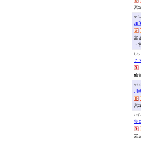
宮
かも
加
宮
・
しち
７
仙
かわ
川
宮
いず
泉
宮