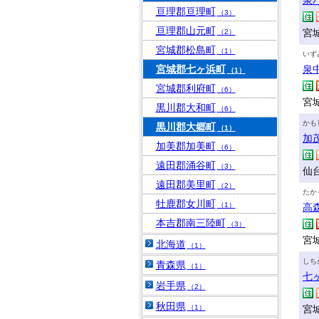
泉
亘理郡亘理町
（3）
亘理郡山元町
宮城
（2）
宮城郡松島町
（1）
いず
宮城郡七ヶ浜町
泉
（1）
宮城郡利府町
（6）
宮
黒川郡大和町
（6）
かも
黒川郡大郷町
（1）
加
加美郡加美町
（6）
遠田郡涌谷町
（3）
仙台
遠田郡美里町
（2）
たか
牡鹿郡女川町
（1）
高
本吉郡南三陸町
（3）
宮
北海道
（1）
しち
青森県
（1）
七
岩手県
（2）
秋田県
（1）
宮