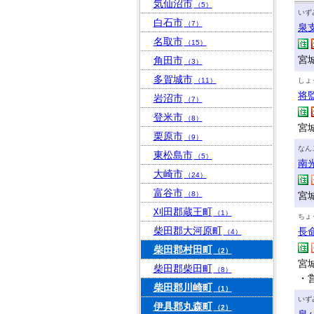
気仙沼市
（5）
いず
白石市
（7）
泉
名取市
（15）
宮
角田市
（3）
多賀城市
（11）
しょ
将
岩沼市
（7）
登米市
（8）
宮城
栗原市
（9）
なん
東松島市
（5）
南
大崎市
（24）
富谷市
（8）
宮城
刈田郡蔵王町
（1）
ちょ
柴田郡大河原町
長
（4）
柴田郡村田町
（2）
宮城
柴田郡柴田町
（8）
・
柴田郡川崎町
（1）
いず
伊具郡丸森町
（2）