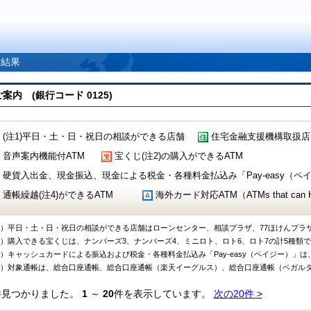
索結果
 (銀行コード 0125)
(注1)平日・土・日・祝日の相談ができる店舗
住宅金融支援機構取扱店
音声案内機能付ATM
宝くじ(注2)の購入ができるATM
硬貨入出金、現金振込、現金による税金・各種料金払込み「Pay-easy（ペイジ
通帳繰越(注4)ができるATM
海外カード対応ATM（ATMs that can Handl
1）平日・土・日・祝日の相談ができる店舗はローンセンター、相談プラザ、77ほけんプラ
2）購入できる宝くじは、ナンバーズ3、ナンバーズ4、ミニロト、ロト6、ロト7の計5種類
3）キャッシュカードによる振込および税金・各種料金払込み「Pay-easy（ペイジー）」は
4）対象通帳は、総合口座通帳、総合口座通帳（楽天イーグルス）、総合口座通帳（ベガル
件見つかりました。
1
～
20
件を表示しています。
次の20件 >