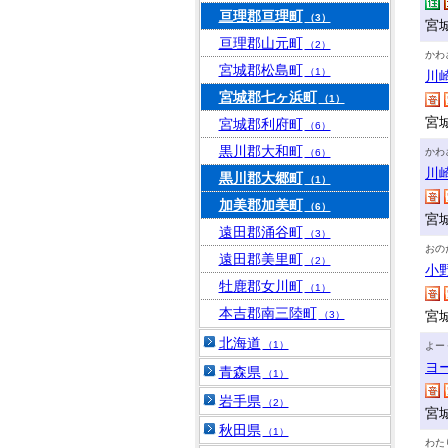
亘理郡亘理町
（3）
宮
亘理郡山元町
（2）
かわ
宮城郡松島町
（1）
川
宮城郡七ヶ浜町
（1）
宮
宮城郡利府町
（6）
黒川郡大和町
かわ
（6）
川
黒川郡大郷町
（1）
加美郡加美町
（6）
宮
遠田郡涌谷町
（3）
おの
遠田郡美里町
（2）
小
牡鹿郡女川町
（1）
本吉郡南三陸町
宮
（3）
北海道
（1）
よー
ヨ
青森県
（1）
岩手県
（2）
宮
秋田県
（1）
わた