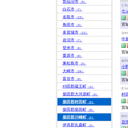
気仙沼市
（5）
しち
白石市
（7）
七
名取市
（15）
宮
角田市
（3）
多賀城市
（11）
なか
中
岩沼市
（7）
登米市
（8）
宮
栗原市
（9）
おの
東松島市
（5）
小
大崎市
（24）
富谷市
（8）
宮
刈田郡蔵王町
（1）
むら
柴田郡大河原町
村
（4）
柴田郡村田町
（2）
宮
柴田郡柴田町
（8）
わた
柴田郡川崎町
（1）
亘
伊具郡丸森町
（2）