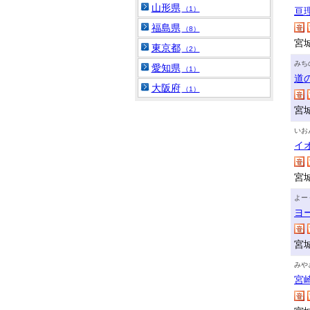
山形県
（1）
亘
福島県
（8）
宮
東京都
（2）
みち
愛知県
（1）
道
大阪府
（1）
宮
いお
イ
宮
よー
ヨ
宮
みや
宮