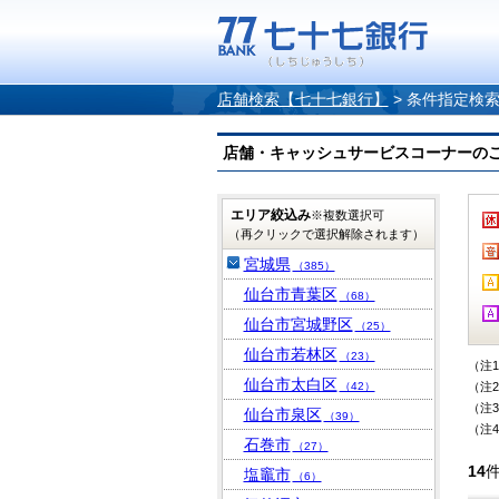
店舗検索【七十七銀行】
>
条件指定検
店舗・キャッシュサービスコーナーのご案内
エリア絞込み
※複数選択可
（再クリックで選択解除されます）
宮城県
（385）
仙台市青葉区
（68）
仙台市宮城野区
（25）
仙台市若林区
（23）
（注
仙台市太白区
（42）
（注
（注
仙台市泉区
（39）
（注
石巻市
（27）
14
塩竈市
（6）