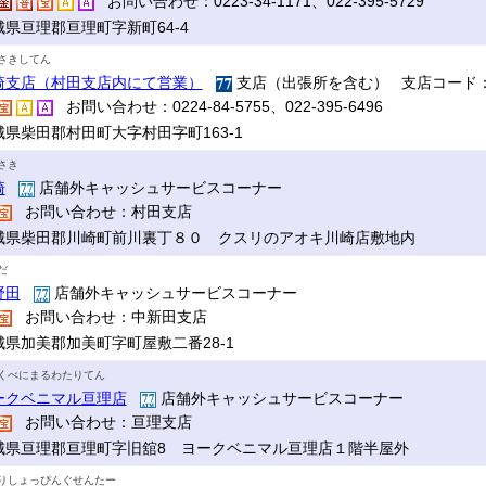
お問い合わせ：0223-34-1171、022-395-5729
城県亘理郡亘理町字新町64-4
さきしてん
崎支店（村田支店内にて営業）
支店（出張所を含む） 支店コード：
お問い合わせ：0224-84-5755、022-395-6496
城県柴田郡村田町大字村田字町163-1
さき
崎
店舗外キャッシュサービスコーナー
お問い合わせ：村田支店
城県柴田郡川崎町前川裏丁８０ クスリのアオキ川崎店敷地内
だ
野田
店舗外キャッシュサービスコーナー
お問い合わせ：中新田支店
城県加美郡加美町字町屋敷二番28-1
くべにまるわたりてん
ークベニマル亘理店
店舗外キャッシュサービスコーナー
お問い合わせ：亘理支店
城県亘理郡亘理町字旧舘8 ヨークベニマル亘理店１階半屋外
りしょっぴんぐせんたー