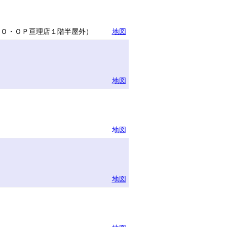
ＣＯ・ＯＰ亘理店１階半屋外）
地図
地図
地図
地図