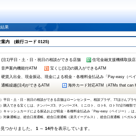
索結果
 (銀行コード 0125)
(注1)平日・土・日・祝日の相談ができる店舗
住宅金融支援機構取扱店
音声案内機能付ATM
宝くじ(注2)の購入ができるATM
硬貨入出金、現金振込、現金による税金・各種料金払込み「Pay-easy（ペイジ
通帳繰越(注4)ができるATM
海外カード対応ATM（ATMs that can Handl
1）平日・土・日・祝日の相談ができる店舗はローンセンター、相談プラザ、77ほけんプラ
2）購入できる宝くじは、ナンバーズ3、ナンバーズ4、ミニロト、ロト6、ロト7の計5種類
3）キャッシュカードによる振込および税金・各種料金払込み「Pay-easy（ペイジー）」は
4）対象通帳は、総合口座通帳、総合口座通帳（楽天イーグルス）、総合口座通帳（ベガル
件見つかりました。
1
～
14
件を表示しています。