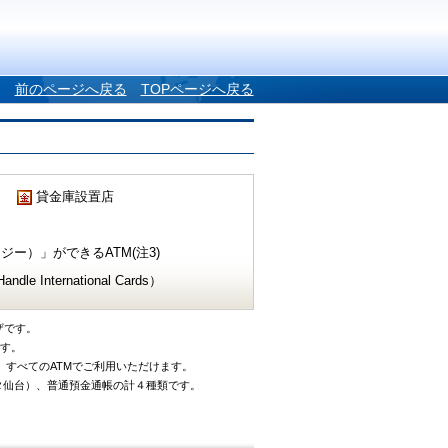
前のページへ戻る
TOPページへ戻る
貸金庫設置店
ー）」ができるATM(注3)
e International Cards）
ザです。
です。
、すべてのATMでご利用いただけます。
タ仙台）、普通預金通帳の計４種類です。