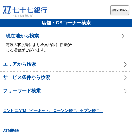
銀行TOPへ
店舗・CSコーナー検索
現在地から検索
電波の状況等により検索結果に誤差が生
じる場合がございます。
エリアから検索
サービス条件から検索
フリーワード検索
コンビニATM（イーネット、ローソン銀行、セブン銀行）
ATM機能