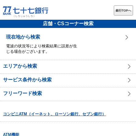
銀行TOPへ
店舗・CSコーナー検索
現在地から検索
電波の状況等により検索結果に誤差が生
じる場合がございます。
エリアから検索
サービス条件から検索
フリーワード検索
コンビニATM（イーネット、ローソン銀行、セブン銀行）
ATM機能