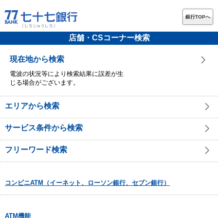
銀行TOPへ
店舗・CSコーナー検索
現在地から検索
電波の状況等により検索結果に誤差が生
じる場合がございます。
エリアから検索
サービス条件から検索
フリーワード検索
コンビニATM（イーネット、ローソン銀行、セブン銀行）
ATM機能