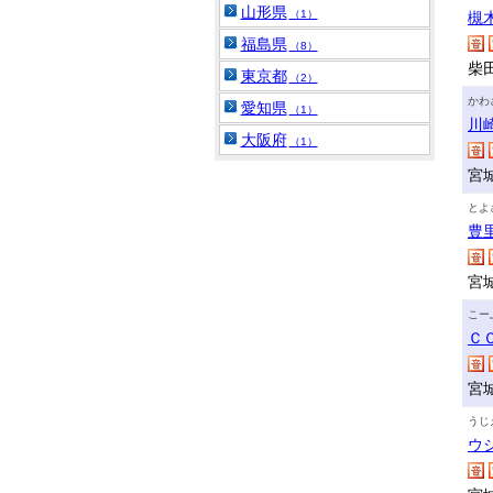
山形県
（1）
槻
福島県
（8）
柴田
東京都
（2）
かわ
愛知県
（1）
川
大阪府
（1）
宮
とよ
豊
宮
こー
Ｃ
宮
うじ
ウ