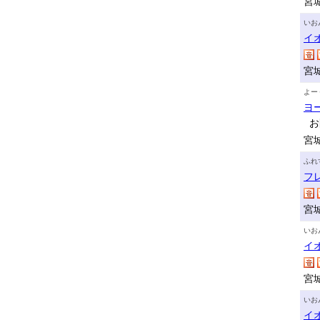
宮
いお
イ
宮
よー
ヨ
お
宮
ふれ
フ
宮
いお
イ
宮
いお
イ