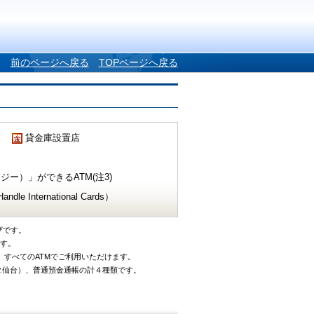
前のページへ戻る
TOPページへ戻る
貸金庫設置店
ー）」ができるATM(注3)
e International Cards）
ザです。
です。
、すべてのATMでご利用いただけます。
タ仙台）、普通預金通帳の計４種類です。