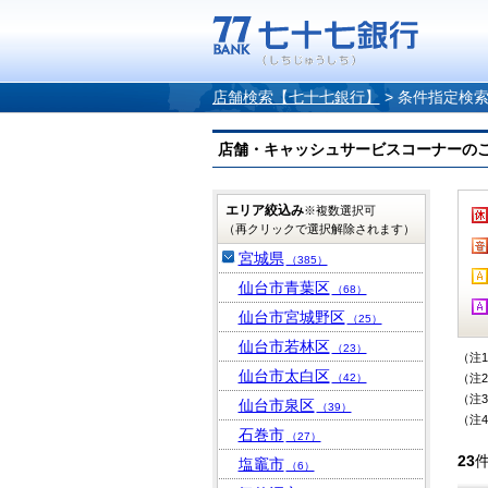
店舗検索【七十七銀行】
>
条件指定検
店舗・キャッシュサービスコーナーのご案内
エリア絞込み
※複数選択可
（再クリックで選択解除されます）
宮城県
（385）
仙台市青葉区
（68）
仙台市宮城野区
（25）
仙台市若林区
（23）
（注
仙台市太白区
（42）
（注
（注
仙台市泉区
（39）
（注
石巻市
（27）
23
塩竈市
（6）