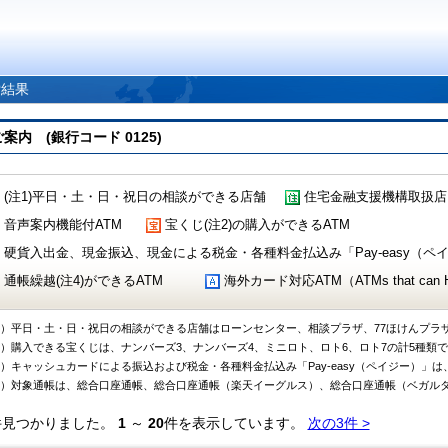
索結果
 (銀行コード 0125)
(注1)平日・土・日・祝日の相談ができる店舗
住宅金融支援機構取扱店
音声案内機能付ATM
宝くじ(注2)の購入ができるATM
硬貨入出金、現金振込、現金による税金・各種料金払込み「Pay-easy（ペイジ
通帳繰越(注4)ができるATM
海外カード対応ATM（ATMs that can Handl
1）平日・土・日・祝日の相談ができる店舗はローンセンター、相談プラザ、77ほけんプラ
2）購入できる宝くじは、ナンバーズ3、ナンバーズ4、ミニロト、ロト6、ロト7の計5種類
3）キャッシュカードによる振込および税金・各種料金払込み「Pay-easy（ペイジー）」は
4）対象通帳は、総合口座通帳、総合口座通帳（楽天イーグルス）、総合口座通帳（ベガル
件見つかりました。
1
～
20
件を表示しています。
次の3件 >