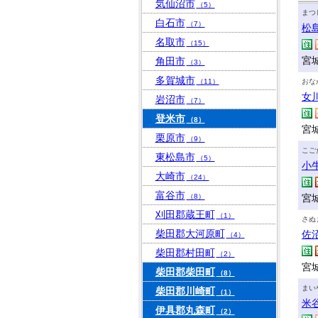
気仙沼市
（5）
まつ
白石市
（7）
松
名取市
（15）
宮
角田市
（3）
多賀城市
（11）
おな
女
岩沼市
（7）
登米市
（8）
宮
栗原市
（9）
こご
東松島市
（5）
小
大崎市
（24）
富谷市
（8）
宮
刈田郡蔵王町
（1）
さぬ
柴田郡大河原町
佐
（4）
柴田郡村田町
（2）
宮
柴田郡柴田町
（8）
まい
柴田郡川崎町
（1）
米
伊具郡丸森町
（2）