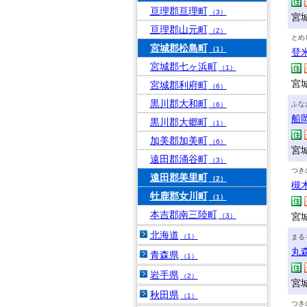
亘理郡亘理町
（3）
宮
亘理郡山元町
（2）
とめ
宮城郡松島町
（1）
登
宮城郡七ヶ浜町
（1）
宮
宮城郡利府町
（6）
黒川郡大和町
ふな
（6）
船
黒川郡大郷町
（1）
加美郡加美町
（6）
宮
遠田郡涌谷町
（3）
つき
遠田郡美里町
（2）
槻
牡鹿郡女川町
（1）
本吉郡南三陸町
宮
（3）
北海道
（1）
まる
丸
青森県
（1）
岩手県
（2）
宮
秋田県
（1）
つき