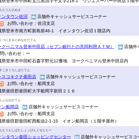
城県登米市中田町宝江黒沼字十文字218-1 ウジエスーパー中田店１階
んたうんさぬま
オンタウン佐沼
店舗外キャッシュサービスコーナー
お問い合わせ：佐沼支店
城県登米市南方町新島前46-1 イオンタウン佐沼１階店内
くべにまるとめなかだてん
ークベニマル登米中田店（セブン銀行との共同利用ＡＴＭ）
店舗外
問い合わせ：ー
城県登米市中田町石森字野元12番地 ヨークベニマル登米中田店内
すこきくちしばたてん
レスコキクチ柴田店
店舗外キャッシュサービスコーナー
お問い合わせ：船岡支店
城県柴田郡柴田町大字船岡字新田２１６
んふなおかてん
オン船岡店
店舗外キャッシュサービスコーナー
お問い合わせ：船岡支店
城県柴田郡柴田町西船迫2-1-15 イオン船岡店（１階半屋外）
んたうんしばたしょっぴんぐせんたー
オンタウン柴田ショッピングセンター
店舗外キャッシュサービスコ