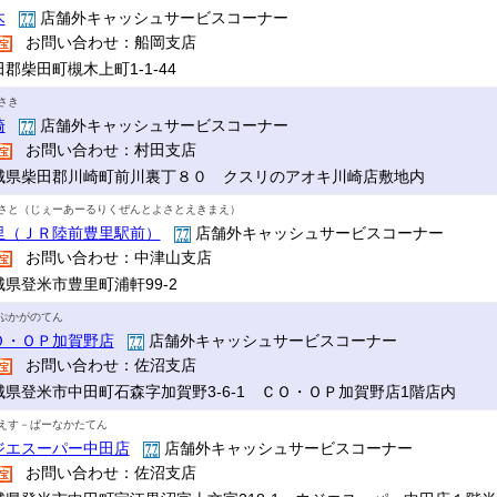
木
店舗外キャッシュサービスコーナー
お問い合わせ：船岡支店
郡柴田町槻木上町1-1-44
さき
崎
店舗外キャッシュサービスコーナー
お問い合わせ：村田支店
城県柴田郡川崎町前川裏丁８０ クスリのアオキ川崎店敷地内
さと（じぇーあーるりくぜんとよさとえきまえ）
里（ＪＲ陸前豊里駅前）
店舗外キャッシュサービスコーナー
お問い合わせ：中津山支店
城県登米市豊里町浦軒99-2
ぷかがのてん
Ｏ・ＯＰ加賀野店
店舗外キャッシュサービスコーナー
お問い合わせ：佐沼支店
城県登米市中田町石森字加賀野3-6-1 ＣＯ・ＯＰ加賀野店1階店内
えす－ぱーなかたてん
ジエスーパー中田店
店舗外キャッシュサービスコーナー
お問い合わせ：佐沼支店