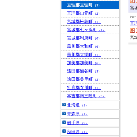
亘理郡亘理町
（3）
宮
亘理郡山元町
（2）
わた
宮城郡松島町
（1）
亘
宮城郡七ヶ浜町
（1）
宮
宮城郡利府町
（6）
黒川郡大和町
（6）
黒川郡大郷町
（1）
加美郡加美町
（6）
遠田郡涌谷町
（3）
遠田郡美里町
（2）
牡鹿郡女川町
（1）
本吉郡南三陸町
（3）
北海道
（1）
青森県
（1）
岩手県
（2）
秋田県
（1）