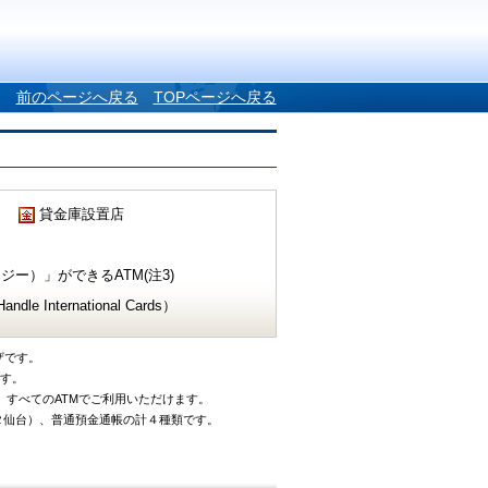
前のページへ戻る
TOPページへ戻る
貸金庫設置店
ー）」ができるATM(注3)
e International Cards）
ザです。
です。
、すべてのATMでご利用いただけます。
タ仙台）、普通預金通帳の計４種類です。