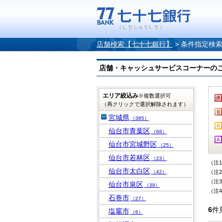
店舗検索【七十七銀行】
>
条件指定検
店舗・キャッシュサービスコーナーのご案内
エリア絞込み
※複数選択可
（再クリックで選択解除されます）
宮城県
（385）
仙台市青葉区
（68）
仙台市宮城野区
（25）
仙台市若林区
（23）
（注
仙台市太白区
（42）
（注
（注
仙台市泉区
（39）
（注
石巻市
（27）
6
件
塩竈市
（6）