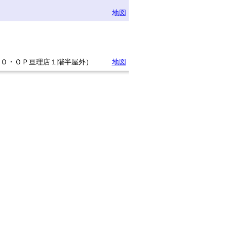
地図
ＣＯ・ＯＰ亘理店１階半屋外）
地図