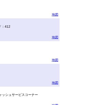
地図
：412
地図
地図
地図
ャッシュサービスコーナー