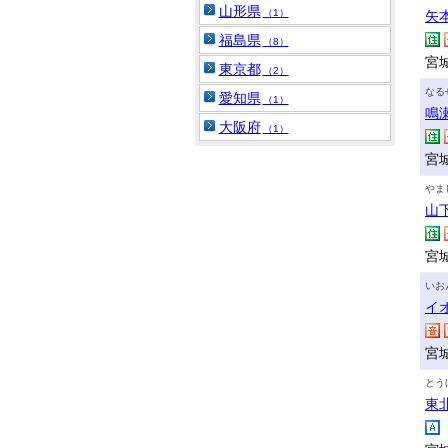
山形県
（1）
矢
福島県
（8）
宮
東京都
（2）
なる
愛知県
（1）
鳴
大阪府
（1）
宮
やま
山
宮
いお
イ
宮
とう
東