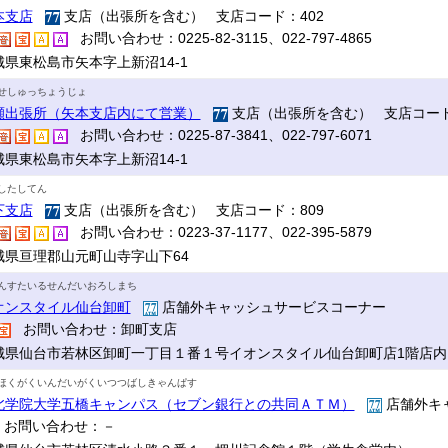
本支店
支店（出張所を含む） 支店コード：402
お問い合わせ：0225-82-3115、022-797-4865
城県東松島市矢本字上新沼14-1
せしゅっちょうじょ
瀬出張所（矢本支店内にて営業）
支店（出張所を含む） 支店コード
お問い合わせ：0225-87-3841、022-797-6071
城県東松島市矢本字上新沼14-1
したしてん
下支店
支店（出張所を含む） 支店コード：809
お問い合わせ：0223-37-1177、022-395-5879
城県亘理郡山元町山寺字山下64
んすたいるせんだいおろしまち
オンスタイル仙台卸町
店舗外キャッシュサービスコーナー
お問い合わせ：卸町支店
城県仙台市若林区卸町一丁目１番１号イオンスタイル仙台卸町店1階店内
ほくがくいんだいがくいつつばしきゃんぱす
北学院大学五橋キャンパス（セブン銀行との共同ＡＴＭ）
店舗外キ
お問い合わせ：－