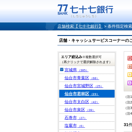
店舗検索【七十七銀行】
>
条件指定検
店舗・キャッシュサービスコーナーのご案内
エリア絞込み
※複数選択可
（再クリックで選択解除されます）
宮城県
（385）
仙台市青葉区
（68）
仙台市宮城野区
（25）
仙台市若林区
（23）
（注
仙台市太白区
（42）
（注
（注
仙台市泉区
（39）
（注
石巻市
（27）
31
塩竈市
（6）