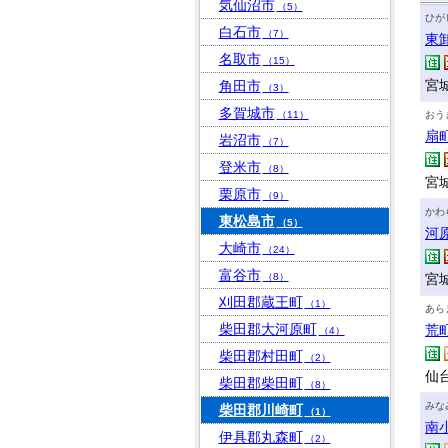
気仙沼市
（5）
ひが
白石市
（7）
東
名取市
（15）
宮
角田市
（3）
多賀城市
（11）
おう
扇
岩沼市
（7）
登米市
（8）
宮
栗原市
（9）
かわ
東松島市
（5）
河
大崎市
（24）
富谷市
（8）
宮
刈田郡蔵王町
（1）
あら
柴田郡大河原町
荒
（4）
柴田郡村田町
（2）
仙
柴田郡柴田町
（8）
みな
柴田郡川崎町
（1）
南
伊具郡丸森町
（2）