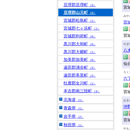
亘理郡亘理町
（3）
宮
亘理郡山元町
（2）
みや
宮城郡松島町
（1）
宮
宮城郡七ヶ浜町
（1）
宮
宮城郡利府町
（6）
黒川郡大和町
やぎ
（6）
八
黒川郡大郷町
（1）
加美郡加美町
（6）
仙
遠田郡涌谷町
（3）
ろく
遠田郡美里町
（2）
六
牡鹿郡女川町
（1）
本吉郡南三陸町
宮
（3）
北海道
（1）
おき
沖
青森県
（1）
岩手県
（2）
宮城
秋田県
（1）
やも