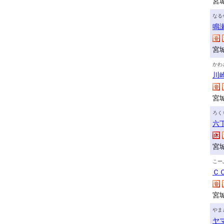
宮
なる
鳴
宮
かわ
川
宮
ろく
六
宮
こー
Ｃ
宮
やま
ヤ