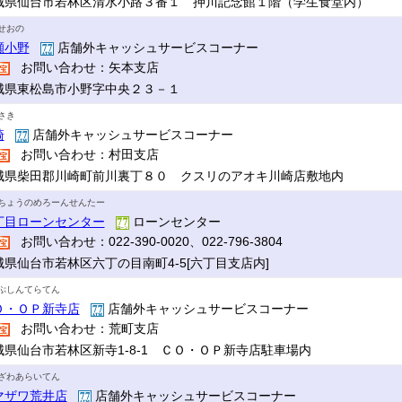
城県仙台市若林区清水小路３番１ 押川記念館１階（学生食堂内）
せおの
瀬小野
店舗外キャッシュサービスコーナー
お問い合わせ：矢本支店
城県東松島市小野字中央２３－１
さき
崎
店舗外キャッシュサービスコーナー
お問い合わせ：村田支店
城県柴田郡川崎町前川裏丁８０ クスリのアオキ川崎店敷地内
ちょうのめろーんせんたー
丁目ローンセンター
ローンセンター
お問い合わせ：022-390-0020、022-796-3804
城県仙台市若林区六丁の目南町4-5[六丁目支店内]
ぷしんてらてん
Ｏ・ＯＰ新寺店
店舗外キャッシュサービスコーナー
お問い合わせ：荒町支店
城県仙台市若林区新寺1-8-1 ＣＯ・ＯＰ新寺店駐車場内
ざわあらいてん
マザワ荒井店
店舗外キャッシュサービスコーナー