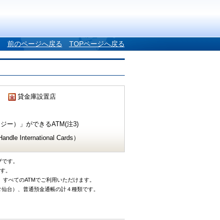
前のページへ戻る
TOPページへ戻る
貸金庫設置店
ー）」ができるATM(注3)
e International Cards）
ザです。
です。
、すべてのATMでご利用いただけます。
タ仙台）、普通預金通帳の計４種類です。