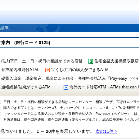
索結果
 (銀行コード 0125)
(注1)平日・土・日・祝日の相談ができる店舗
住宅金融支援機構取扱店
音声案内機能付ATM
宝くじ(注2)の購入ができるATM
硬貨入出金、現金振込、現金による税金・各種料金払込み「Pay-easy（ペイジ
通帳繰越(注4)ができるATM
海外カード対応ATM（ATMs that can Handl
1）平日・土・日・祝日の相談ができる店舗はローンセンター、相談プラザ、77ほけんプラ
2）購入できる宝くじは、ナンバーズ3、ナンバーズ4、ミニロト、ロト6、ロト7の計5種類
3）キャッシュカードによる振込および税金・各種料金払込み「Pay-easy（ペイジー）」は
4）対象通帳は、総合口座通帳、総合口座通帳（楽天イーグルス）、総合口座通帳（ベガル
件見つかりました。
1
～
20
件を表示しています。
次の11件 >