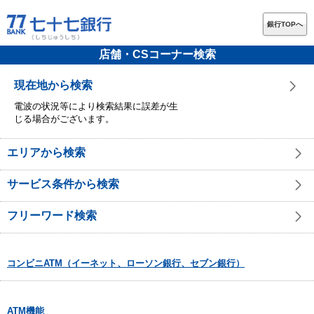
銀行TOPへ
店舗・CSコーナー検索
現在地から検索
電波の状況等により検索結果に誤差が生
じる場合がございます。
エリアから検索
サービス条件から検索
フリーワード検索
コンビニATM（イーネット、ローソン銀行、セブン銀行）
ATM機能