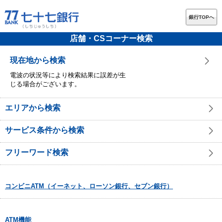
銀行TOPへ
店舗・CSコーナー検索
現在地から検索
電波の状況等により検索結果に誤差が生
じる場合がございます。
エリアから検索
サービス条件から検索
フリーワード検索
コンビニATM（イーネット、ローソン銀行、セブン銀行）
ATM機能