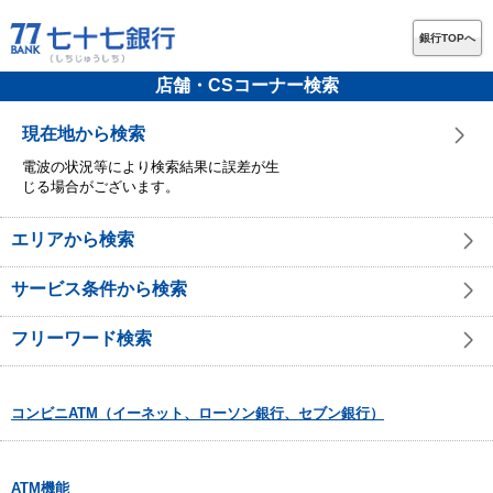
銀行TOPへ
店舗・CSコーナー検索
現在地から検索
電波の状況等により検索結果に誤差が生
じる場合がございます。
エリアから検索
サービス条件から検索
フリーワード検索
コンビニATM（イーネット、ローソン銀行、セブン銀行）
ATM機能