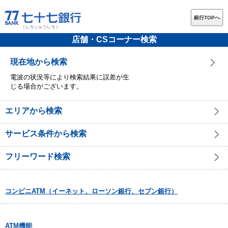
銀行TOPへ
店舗・CSコーナー検索
現在地から検索
電波の状況等により検索結果に誤差が生
じる場合がございます。
エリアから検索
サービス条件から検索
フリーワード検索
コンビニATM（イーネット、ローソン銀行、セブン銀行）
ATM機能