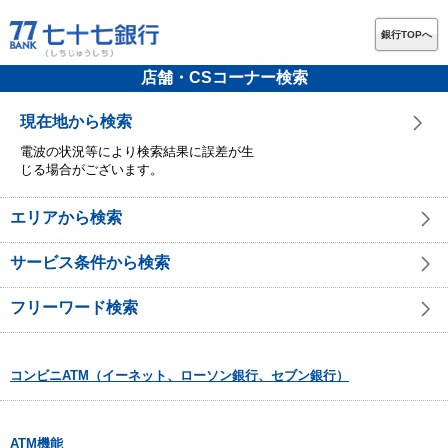
銀行TOPへ
店舗・CSコーナー検索
現在地から検索
電波の状況等により検索結果に誤差が生
じる場合がございます。
エリアから検索
サービス条件から検索
フリーワード検索
コンビニATM（イーネット、ローソン銀行、セブン銀行）
ATM機能