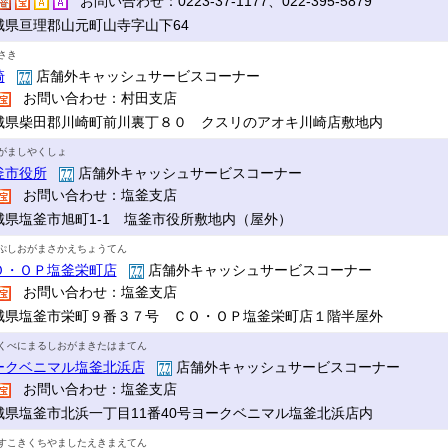
お問い合わせ：0223-37-1177、022-395-5879
城県亘理郡山元町山寺字山下64
さき
崎
店舗外キャッシュサービスコーナー
お問い合わせ：村田支店
城県柴田郡川崎町前川裏丁８０ クスリのアオキ川崎店敷地内
がましやくしょ
釜市役所
店舗外キャッシュサービスコーナー
お問い合わせ：塩釜支店
城県塩釜市旭町1-1 塩釜市役所敷地内（屋外）
ぷしおがまさかえちょうてん
Ｏ・ＯＰ塩釜栄町店
店舗外キャッシュサービスコーナー
お問い合わせ：塩釜支店
城県塩釜市栄町９番３７号 ＣＯ・ＯＰ塩釜栄町店１階半屋外
くべにまるしおがまきたはまてん
ークベニマル塩釜北浜店
店舗外キャッシュサービスコーナー
お問い合わせ：塩釜支店
城県塩釜市北浜一丁目11番40号ヨークベニマル塩釜北浜店内
すこきくちやましたえきまえてん