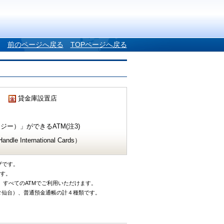
前のページへ戻る
TOPページへ戻る
貸金庫設置店
ー）」ができるATM(注3)
e International Cards）
ザです。
です。
、すべてのATMでご利用いただけます。
タ仙台）、普通預金通帳の計４種類です。