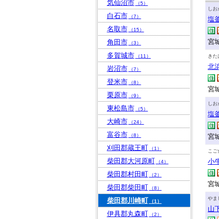
気仙沼市
（5）
しお
白石市
（7）
塩
名取市
（15）
宮城
角田市
（3）
多賀城市
（11）
きた
北
岩沼市
（7）
登米市
（8）
宮
栗原市
（9）
しお
東松島市
（5）
塩
大崎市
（24）
富谷市
（8）
宮
刈田郡蔵王町
（1）
こご
柴田郡大河原町
小
（4）
柴田郡村田町
（2）
宮
柴田郡柴田町
（8）
やま
柴田郡川崎町
（1）
山
伊具郡丸森町
（2）