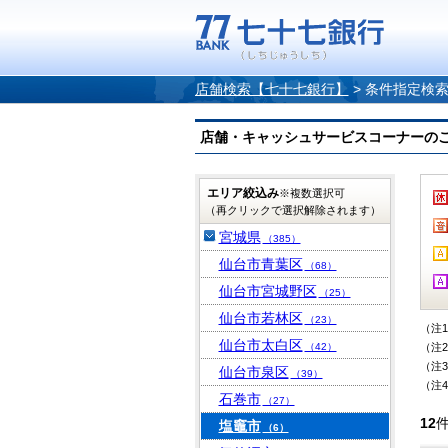
店舗検索【七十七銀行】
>
条件指定検
店舗・キャッシュサービスコーナーのご案内
エリア絞込み
※複数選択可
（再クリックで選択解除されます）
宮城県
（385）
仙台市青葉区
（68）
仙台市宮城野区
（25）
仙台市若林区
（23）
（注
仙台市太白区
（42）
（注
（注
仙台市泉区
（39）
（注
石巻市
（27）
12
塩竈市
（6）