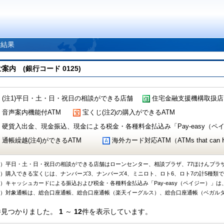
索結果
 (銀行コード 0125)
(注1)平日・土・日・祝日の相談ができる店舗
住宅金融支援機構取扱店
音声案内機能付ATM
宝くじ(注2)の購入ができるATM
硬貨入出金、現金振込、現金による税金・各種料金払込み「Pay-easy（ペイジ
通帳繰越(注4)ができるATM
海外カード対応ATM（ATMs that can Handl
1）平日・土・日・祝日の相談ができる店舗はローンセンター、相談プラザ、77ほけんプラ
2）購入できる宝くじは、ナンバーズ3、ナンバーズ4、ミニロト、ロト6、ロト7の計5種類
3）キャッシュカードによる振込および税金・各種料金払込み「Pay-easy（ペイジー）」は
4）対象通帳は、総合口座通帳、総合口座通帳（楽天イーグルス）、総合口座通帳（ベガル
件見つかりました。
1
～
12
件を表示しています。