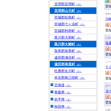
亘理郡亘理町
（3）
宮
亘理郡山元町
（2）
かわ
宮城郡松島町
（1）
川
宮城郡七ヶ浜町
（1）
宮
宮城郡利府町
（6）
黒川郡大和町
しお
（6）
塩
黒川郡大郷町
（1）
加美郡加美町
（6）
宮
遠田郡涌谷町
（3）
こー
遠田郡美里町
（2）
Ｃ
牡鹿郡女川町
（1）
本吉郡南三陸町
宮
（3）
北海道
（1）
よー
ヨ
青森県
（1）
岩手県
（2）
宮
秋田県
（1）
ふれ