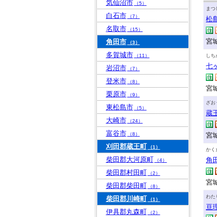
気仙沼市
（5）
まつ
白石市
（7）
松
名取市
（15）
宮
角田市
（3）
多賀城市
（11）
しち
七
岩沼市
（7）
登米市
（8）
宮
栗原市
（9）
ざお
東松島市
（5）
蔵
大崎市
（24）
富谷市
（8）
宮
刈田郡蔵王町
（1）
かく
柴田郡大河原町
角
（4）
柴田郡村田町
（2）
宮
柴田郡柴田町
（8）
わた
柴田郡川崎町
（1）
亘
伊具郡丸森町
（2）