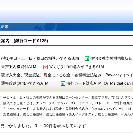
索結果
 (銀行コード 0125)
(注1)平日・土・日・祝日の相談ができる店舗
住宅金融支援機構取扱店
音声案内機能付ATM
宝くじ(注2)の購入ができるATM
硬貨入出金、現金振込、現金による税金・各種料金払込み「Pay-easy（ペイジ
通帳繰越(注4)ができるATM
海外カード対応ATM（ATMs that can Handl
1）平日・土・日・祝日の相談ができる店舗はローンセンター、相談プラザ、77ほけんプラ
2）購入できる宝くじは、ナンバーズ3、ナンバーズ4、ミニロト、ロト6、ロト7の計5種類
3）キャッシュカードによる振込および税金・各種料金払込み「Pay-easy（ペイジー）」は
4）対象通帳は、総合口座通帳、総合口座通帳（楽天イーグルス）、総合口座通帳（ベガル
件見つかりました。
1
～
10
件を表示しています。