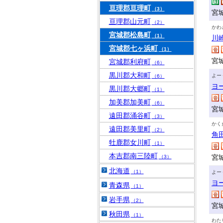
亘理郡亘理町
（3）
宮
亘理郡山元町
（2）
かわ
宮城郡松島町
（1）
川
宮城郡七ヶ浜町
（1）
宮
宮城郡利府町
（6）
黒川郡大和町
よー
（6）
ヨ
黒川郡大郷町
（1）
加美郡加美町
（6）
宮
遠田郡涌谷町
（3）
かく
遠田郡美里町
（2）
角
牡鹿郡女川町
（1）
本吉郡南三陸町
宮
（3）
北海道
（1）
よー
ヨ
青森県
（1）
岩手県
（2）
宮
秋田県
（1）
わた