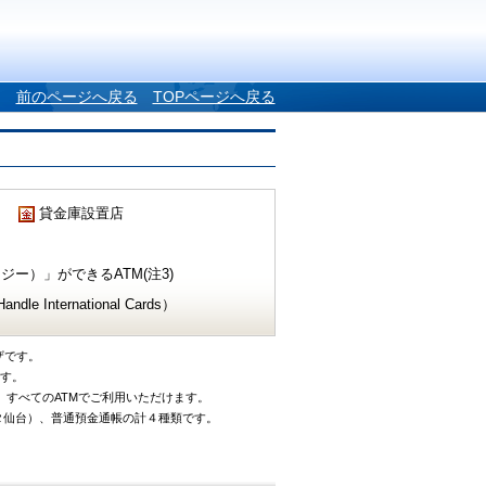
前のページへ戻る
TOPページへ戻る
貸金庫設置店
ー）」ができるATM(注3)
e International Cards）
ザです。
です。
、すべてのATMでご利用いただけます。
タ仙台）、普通預金通帳の計４種類です。