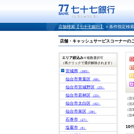
店舗検索【七十七銀行】
>
条件指定検
店舗・キャッシュサービスコーナーのご案内
エリア絞込み
※複数選択可
（再クリックで選択解除されます）
宮城県
（385）
仙台市青葉区
（68）
仙台市宮城野区
（25）
仙台市若林区
（23）
（注
仙台市太白区
（42）
（注
（注
仙台市泉区
（39）
（注
石巻市
（27）
10
塩竈市
（6）