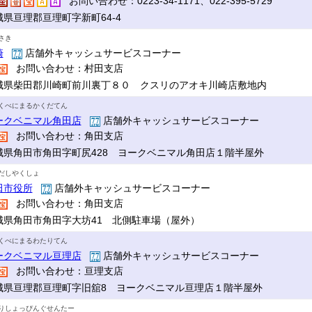
お問い合わせ：0223-34-1171、022-395-5729
城県亘理郡亘理町字新町64-4
さき
崎
店舗外キャッシュサービスコーナー
お問い合わせ：村田支店
城県柴田郡川崎町前川裏丁８０ クスリのアオキ川崎店敷地内
くべにまるかくだてん
ークベニマル角田店
店舗外キャッシュサービスコーナー
お問い合わせ：角田支店
城県角田市角田字町尻428 ヨークベニマル角田店１階半屋外
だしやくしょ
田市役所
店舗外キャッシュサービスコーナー
お問い合わせ：角田支店
城県角田市角田字大坊41 北側駐車場（屋外）
くべにまるわたりてん
ークベニマル亘理店
店舗外キャッシュサービスコーナー
お問い合わせ：亘理支店
城県亘理郡亘理町字旧舘8 ヨークベニマル亘理店１階半屋外
りしょっぴんぐせんたー