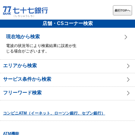
銀行TOPへ
店舗・CSコーナー検索
現在地から検索
電波の状況等により検索結果に誤差が生
じる場合がございます。
エリアから検索
サービス条件から検索
フリーワード検索
コンビニATM（イーネット、ローソン銀行、セブン銀行）
ATM機能