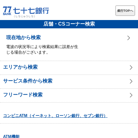
銀行TOPへ
店舗・CSコーナー検索
現在地から検索
電波の状況等により検索結果に誤差が生
じる場合がございます。
エリアから検索
サービス条件から検索
フリーワード検索
コンビニATM（イーネット、ローソン銀行、セブン銀行）
ATM機能