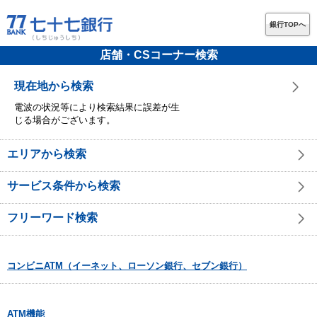
銀行TOPへ
店舗・CSコーナー検索
現在地から検索
電波の状況等により検索結果に誤差が生
じる場合がございます。
エリアから検索
サービス条件から検索
フリーワード検索
コンビニATM（イーネット、ローソン銀行、セブン銀行）
ATM機能