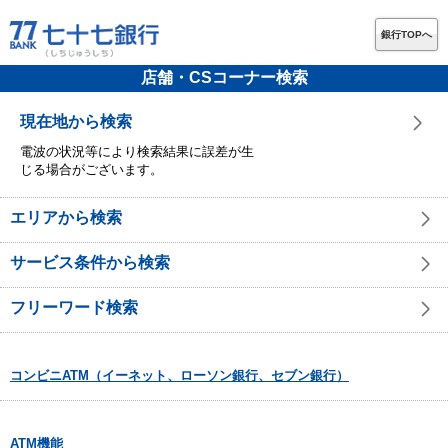
銀行TOPへ
店舗・CSコーナー検索
現在地から検索
電波の状況等により検索結果に誤差が生
じる場合がございます。
エリアから検索
サービス条件から検索
フリーワード検索
コンビニATM（イーネット、ローソン銀行、セブン銀行）
ATM機能