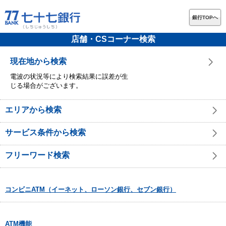
銀行TOPへ
店舗・CSコーナー検索
現在地から検索
電波の状況等により検索結果に誤差が生
じる場合がございます。
エリアから検索
サービス条件から検索
フリーワード検索
コンビニATM（イーネット、ローソン銀行、セブン銀行）
ATM機能