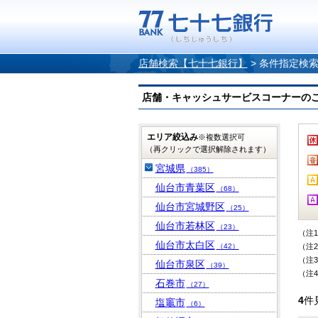
店舗検索【七十七銀行】
>
条件指定検
店舗・キャッシュサービスコーナーのご案内
エリア絞込み
※複数選択可
（再クリックで選択解除されます）
宮城県
（385）
仙台市青葉区
（68）
仙台市宮城野区
（25）
仙台市若林区
（23）
（注
仙台市太白区
（42）
（注
（注
仙台市泉区
（39）
（注
石巻市
（27）
4
件
塩竈市
（6）