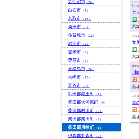
気仙沼市
（5）
しち
白石市
（7）
七
名取市
（15）
宮
角田市
（3）
多賀城市
（11）
おな
女
岩沼市
（7）
登米市
（8）
宮
栗原市
（9）
かわ
東松島市
（5）
川
大崎市
（24）
富谷市
（8）
宮
刈田郡蔵王町
（1）
みち
柴田郡大河原町
道
（4）
柴田郡村田町
（2）
宮
柴田郡柴田町
（8）
柴田郡川崎町
（1）
伊具郡丸森町
（2）