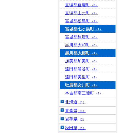
亘理郡亘理町
（3）
亘理郡山元町
（2）
宮城郡松島町
（1）
宮城郡七ヶ浜町
（1）
宮城郡利府町
（6）
黒川郡大和町
（6）
黒川郡大郷町
（1）
加美郡加美町
（6）
遠田郡涌谷町
（3）
遠田郡美里町
（2）
牡鹿郡女川町
（1）
本吉郡南三陸町
（3）
北海道
（1）
青森県
（1）
岩手県
（2）
秋田県
（1）