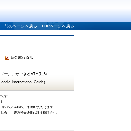
前のページへ戻る
TOPページへ戻る
貸金庫設置店
ー）」ができるATM(注3)
e International Cards）
ザです。
です。
、すべてのATMでご利用いただけます。
タ仙台）、普通預金通帳の計４種類です。