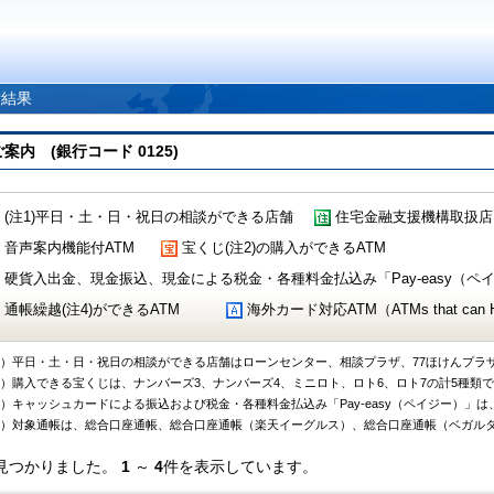
索結果
 (銀行コード 0125)
(注1)平日・土・日・祝日の相談ができる店舗
住宅金融支援機構取扱店
音声案内機能付ATM
宝くじ(注2)の購入ができるATM
硬貨入出金、現金振込、現金による税金・各種料金払込み「Pay-easy（ペイジ
通帳繰越(注4)ができるATM
海外カード対応ATM（ATMs that can Handl
1）平日・土・日・祝日の相談ができる店舗はローンセンター、相談プラザ、77ほけんプラ
2）購入できる宝くじは、ナンバーズ3、ナンバーズ4、ミニロト、ロト6、ロト7の計5種類
3）キャッシュカードによる振込および税金・各種料金払込み「Pay-easy（ペイジー）」は
4）対象通帳は、総合口座通帳、総合口座通帳（楽天イーグルス）、総合口座通帳（ベガル
見つかりました。
1
～
4
件を表示しています。