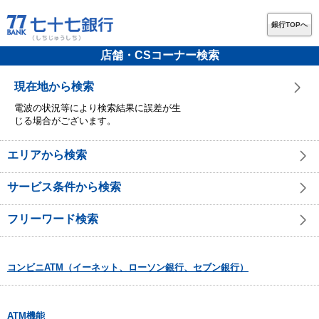
銀行TOPへ
店舗・CSコーナー検索
現在地から検索
電波の状況等により検索結果に誤差が生
じる場合がございます。
エリアから検索
サービス条件から検索
フリーワード検索
コンビニATM（イーネット、ローソン銀行、セブン銀行）
ATM機能