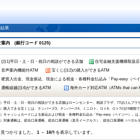
索結果
 (銀行コード 0125)
(注1)平日・土・日・祝日の相談ができる店舗
住宅金融支援機構取扱店
音声案内機能付ATM
宝くじ(注2)の購入ができるATM
硬貨入出金、現金振込、現金による税金・各種料金払込み「Pay-easy（ペイジ
通帳繰越(注4)ができるATM
海外カード対応ATM（ATMs that can Handl
1）平日・土・日・祝日の相談ができる店舗はローンセンター、相談プラザ、77ほけんプラ
2）購入できる宝くじは、ナンバーズ3、ナンバーズ4、ミニロト、ロト6、ロト7の計5種類
3）キャッシュカードによる振込および税金・各種料金払込み「Pay-easy（ペイジー）」は
4）対象通帳は、総合口座通帳、総合口座通帳（楽天イーグルス）、総合口座通帳（ベガル
件見つかりました。
1
～
16
件を表示しています。