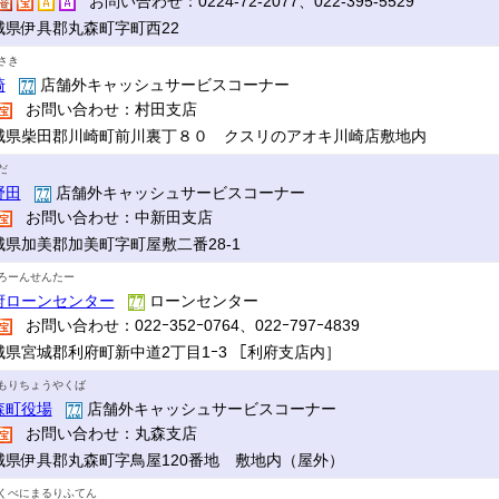
お問い合わせ：0224-72-2077、022-395-5529
城県伊具郡丸森町字町西22
さき
崎
店舗外キャッシュサービスコーナー
お問い合わせ：村田支店
城県柴田郡川崎町前川裏丁８０ クスリのアオキ川崎店敷地内
だ
野田
店舗外キャッシュサービスコーナー
お問い合わせ：中新田支店
城県加美郡加美町字町屋敷二番28-1
ろーんせんたー
府ローンセンター
ローンセンター
お問い合わせ：022ｰ352ｰ0764、022ｰ797ｰ4839
城県宮城郡利府町新中道2丁目1ｰ3 ［利府支店内］
もりちょうやくば
森町役場
店舗外キャッシュサービスコーナー
お問い合わせ：丸森支店
城県伊具郡丸森町字鳥屋120番地 敷地内（屋外）
くべにまるりふてん