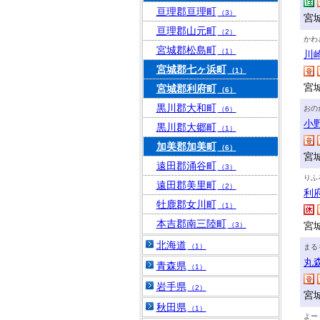
亘理郡亘理町
（3）
宮
亘理郡山元町
（2）
かわ
宮城郡松島町
（1）
川
宮城郡七ヶ浜町
（1）
宮
宮城郡利府町
（6）
黒川郡大和町
おの
（6）
小
黒川郡大郷町
（1）
加美郡加美町
（6）
宮
遠田郡涌谷町
（3）
りふ
遠田郡美里町
（2）
利
牡鹿郡女川町
（1）
本吉郡南三陸町
宮
（3）
北海道
（1）
まる
丸
青森県
（1）
岩手県
（2）
宮
秋田県
（1）
よー