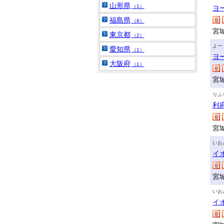
山形県
（1）
ヨ
福島県
（8）
宮
東京都
（2）
よー
愛知県
（1）
ヨ
大阪府
（1）
宮
りふ
利
宮
いお
イ
宮
いお
イ