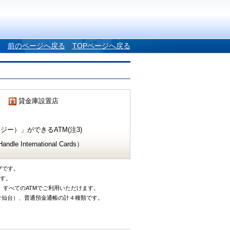
前のページへ戻る
TOPページへ戻る
貸金庫設置店
ー）」ができるATM(注3)
e International Cards）
ザです。
です。
、すべてのATMでご利用いただけます。
タ仙台）、普通預金通帳の計４種類です。