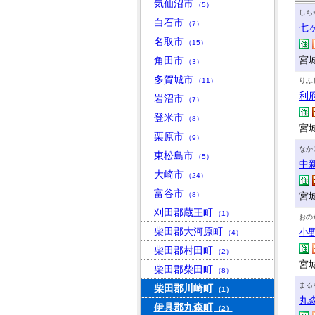
気仙沼市
（5）
しち
白石市
（7）
七
名取市
（15）
宮
角田市
（3）
多賀城市
（11）
りふ
利
岩沼市
（7）
登米市
（8）
宮
栗原市
（9）
なか
東松島市
（5）
中
大崎市
（24）
富谷市
（8）
宮
刈田郡蔵王町
（1）
おの
柴田郡大河原町
小
（4）
柴田郡村田町
（2）
宮
柴田郡柴田町
（8）
まる
柴田郡川崎町
（1）
丸
伊具郡丸森町
（2）