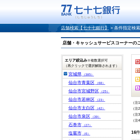
店舗検索【七十七銀行】
>
条件指定検
店舗・キャッシュサービスコーナーのご案内
エリア絞込み
※複数選択可
（再クリックで選択解除されます）
宮城県
（385）
仙台市青葉区
（68）
仙台市宮城野区
（25）
仙台市若林区
（23）
（注
仙台市太白区
（42）
（注
（注
仙台市泉区
（39）
（注
石巻市
（27）
16
塩竈市
（6）