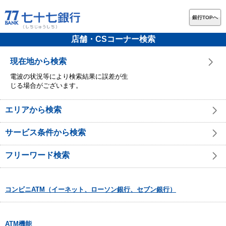
銀行TOPへ
店舗・CSコーナー検索
現在地から検索
電波の状況等により検索結果に誤差が生
じる場合がございます。
エリアから検索
サービス条件から検索
フリーワード検索
コンビニATM（イーネット、ローソン銀行、セブン銀行）
ATM機能