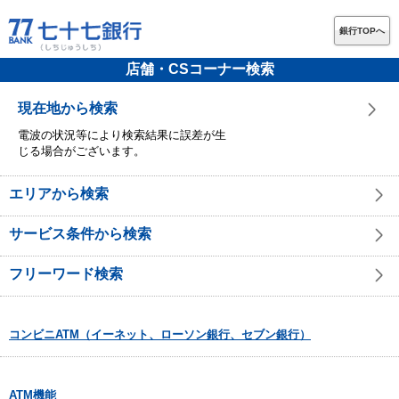
銀行TOPへ
店舗・CSコーナー検索
現在地から検索
電波の状況等により検索結果に誤差が生
じる場合がございます。
エリアから検索
サービス条件から検索
フリーワード検索
コンビニATM（イーネット、ローソン銀行、セブン銀行）
ATM機能