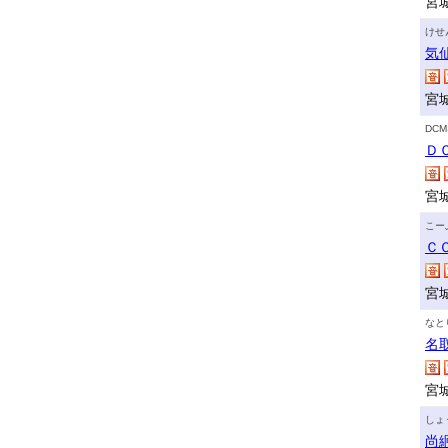
宮
けせ
気
宮
DC
Ｄ
宮
こー
Ｃ
宮
なと
名
宮
しょ
尚