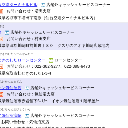
台空港ターミナルビル
店舗外キャッシュサービスコーナー
お問い合わせ：増田支店
城県名取市下増田字南原（仙台空港ターミナルビル内）
さき
崎
店舗外キャッシュサービスコーナー
お問い合わせ：村田支店
城県柴田郡川崎町前川裏丁８０ クスリのアオキ川崎店敷地内
せきのしたろーんせんたー
せきのしたローンセンター
ローンセンター
お問い合わせ：022-382-9277、022-395-6473
城県名取市杜せきのした1-3-4
んけせんぬまてん
オン気仙沼店
店舗外キャッシュサービスコーナー
お問い合わせ：気仙沼支店
城県気仙沼市赤岩館下6-1外 イオン気仙沼店１階半屋外
つけせんぬまびょういん
立気仙沼病院
店舗外キャッシュサービスコーナー
お問い合わせ：気仙沼支店