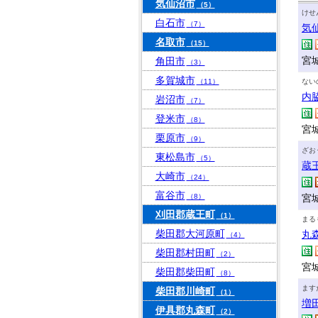
気仙沼市
（5）
けせ
白石市
（7）
気
名取市
（15）
宮
角田市
（3）
多賀城市
（11）
ない
内
岩沼市
（7）
登米市
（8）
宮城
栗原市
（9）
ざお
東松島市
（5）
蔵
大崎市
（24）
富谷市
（8）
宮
刈田郡蔵王町
（1）
まる
柴田郡大河原町
丸
（4）
柴田郡村田町
（2）
宮
柴田郡柴田町
（8）
ます
柴田郡川崎町
（1）
増
伊具郡丸森町
（2）