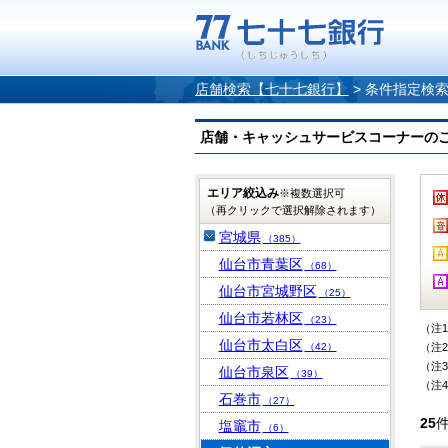
店舗検索【七十七銀行】
>
条件指定検
店舗・キャッシュサービスコーナーのご案内
エリア絞込み
※複数選択可
（再クリックで選択解除されます）
宮城県
（385）
仙台市青葉区
（68）
仙台市宮城野区
（25）
仙台市若林区
（23）
（注
仙台市太白区
（42）
（注
（注
仙台市泉区
（39）
（注
石巻市
（27）
25
塩竈市
（6）