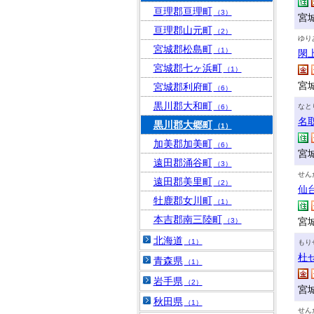
亘理郡亘理町
（3）
宮城
亘理郡山元町
（2）
ゆり
宮城郡松島町
（1）
閖
宮城郡七ヶ浜町
（1）
宮
宮城郡利府町
（6）
黒川郡大和町
なと
（6）
名
黒川郡大郷町
（1）
加美郡加美町
（6）
宮
遠田郡涌谷町
（3）
せん
遠田郡美里町
（2）
仙
牡鹿郡女川町
（1）
本吉郡南三陸町
宮城
（3）
北海道
（1）
もり
杜
青森県
（1）
岩手県
（2）
宮
秋田県
（1）
せん