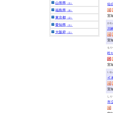
山形県
（1）
仙
福島県
（8）
宮
東京都
（2）
かわ
愛知県
（1）
川
大阪府
（1）
宮
もり
杜
宮
いお
イ
宮
しり
市