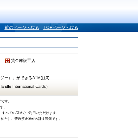
前のページへ戻る
TOPページへ戻る
貸金庫設置店
ー）」ができるATM(注3)
e International Cards）
ザです。
です。
、すべてのATMでご利用いただけます。
タ仙台）、普通預金通帳の計４種類です。