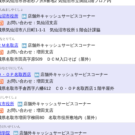
城県気仙沼市赤岩杉ノ沢8番地2 気仙沼市立病院1階フロア内
んぬましやくしょ
仙沼市役所
店舗外キャッシュサービスコーナー
お問い合わせ：気仙沼支店
城県気仙沼市八日町1-1-1 気仙沼市役所１階会計課脇
Mなとりてん
ＣＭ名取店
店舗外キャッシュサービスコーナー
お問い合わせ：増田支店
城県名取市田高字原509 ＤＣＭ入口そば（屋外）
ぷなとりにしてん
Ｏ・ＯＰ名取西店
店舗外キャッシュサービスコーナー
お問い合わせ：増田支店
城県名取市手倉西字八幡612 ＣＯ・ＯＰ名取西店１階半屋外
りしやくしょ
取市役所
店舗外キャッシュサービスコーナー
お問い合わせ：増田支店
城県名取市増田字柳田80 名取市役所敷地内（屋外）
うけいがくいん
絅学院
店舗外キャッシュサービスコーナー