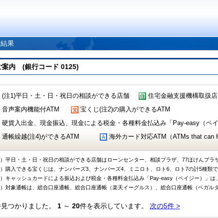
索結果
 (銀行コード 0125)
(注1)平日・土・日・祝日の相談ができる店舗
住宅金融支援機構取扱店
音声案内機能付ATM
宝くじ(注2)の購入ができるATM
硬貨入出金、現金振込、現金による税金・各種料金払込み「Pay-easy（ペイジ
通帳繰越(注4)ができるATM
海外カード対応ATM（ATMs that can Handl
1）平日・土・日・祝日の相談ができる店舗はローンセンター、相談プラザ、77ほけんプラ
2）購入できる宝くじは、ナンバーズ3、ナンバーズ4、ミニロト、ロト6、ロト7の計5種類
3）キャッシュカードによる振込および税金・各種料金払込み「Pay-easy（ペイジー）」は
4）対象通帳は、総合口座通帳、総合口座通帳（楽天イーグルス）、総合口座通帳（ベガル
件見つかりました。
1
～
20
件を表示しています。
次の5件 >