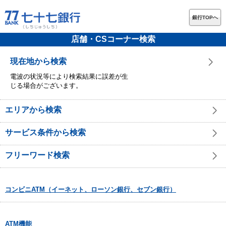
銀行TOPへ
店舗・CSコーナー検索
現在地から検索
電波の状況等により検索結果に誤差が生
じる場合がございます。
エリアから検索
サービス条件から検索
フリーワード検索
コンビニATM（イーネット、ローソン銀行、セブン銀行）
ATM機能