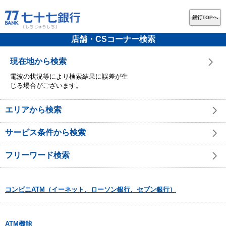
銀行TOPへ
店舗・CSコーナー検索
現在地から検索
電波の状況等により検索結果に誤差が生
じる場合がございます。
エリアから検索
サービス条件から検索
フリーワード検索
コンビニATM（イーネット、ローソン銀行、セブン銀行）
ATM機能