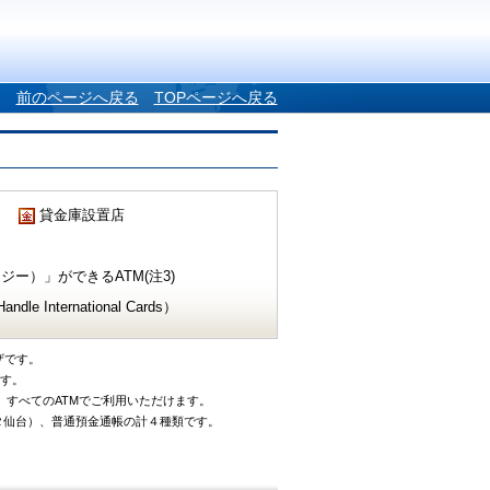
前のページへ戻る
TOPページへ戻る
貸金庫設置店
ー）」ができるATM(注3)
e International Cards）
ザです。
です。
、すべてのATMでご利用いただけます。
タ仙台）、普通預金通帳の計４種類です。