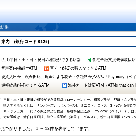
索結果
 (銀行コード 0125)
(注1)平日・土・日・祝日の相談ができる店舗
住宅金融支援機構取扱店
音声案内機能付ATM
宝くじ(注2)の購入ができるATM
硬貨入出金、現金振込、現金による税金・各種料金払込み「Pay-easy（ペイジ
通帳繰越(注4)ができるATM
海外カード対応ATM（ATMs that can Handl
1）平日・土・日・祝日の相談ができる店舗はローンセンター、相談プラザ、77ほけんプラ
2）購入できる宝くじは、ナンバーズ3、ナンバーズ4、ミニロト、ロト6、ロト7の計5種類
3）キャッシュカードによる振込および税金・各種料金払込み「Pay-easy（ペイジー）」は
4）対象通帳は、総合口座通帳、総合口座通帳（楽天イーグルス）、総合口座通帳（ベガル
件見つかりました。
1
～
12
件を表示しています。