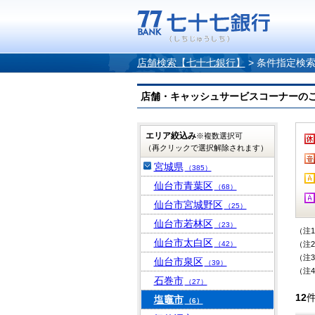
店舗検索【七十七銀行】
>
条件指定検
店舗・キャッシュサービスコーナーのご案内
エリア絞込み
※複数選択可
（再クリックで選択解除されます）
宮城県
（385）
仙台市青葉区
（68）
仙台市宮城野区
（25）
仙台市若林区
（23）
（注
仙台市太白区
（42）
（注
（注
仙台市泉区
（39）
（注
石巻市
（27）
12
塩竈市
（6）