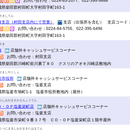
お問い合わせ：0224-83-2077、022-395-5486
城県柴田郡村田町大字村田字町163-1
さきしてん
崎支店（村田支店内にて営業）
支店（出張所を含む） 支店コード：
お問い合わせ：0224-84-5755、022-395-6496
城県柴田郡村田町大字村田字町163-1
さき
崎
店舗外キャッシュサービスコーナー
お問い合わせ：村田支店
城県柴田郡川崎町前川裏丁８０ クスリのアオキ川崎店敷地内
がましやくしょ
釜市役所
店舗外キャッシュサービスコーナー
お問い合わせ：塩釜支店
城県塩釜市旭町1-1 塩釜市役所敷地内（屋外）
ぷしおがまさかえちょうてん
Ｏ・ＯＰ塩釜栄町店
店舗外キャッシュサービスコーナー
お問い合わせ：塩釜支店
城県塩釜市栄町９番３７号 ＣＯ・ＯＰ塩釜栄町店１階半屋外
くべにまるしおがまきたはまてん