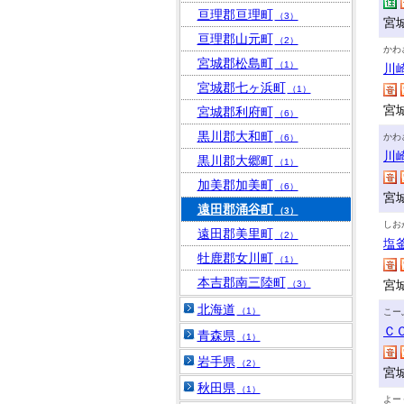
亘理郡亘理町
（3）
宮
亘理郡山元町
（2）
かわ
宮城郡松島町
（1）
川
宮城郡七ヶ浜町
（1）
宮
宮城郡利府町
（6）
黒川郡大和町
かわ
（6）
川
黒川郡大郷町
（1）
加美郡加美町
（6）
宮
遠田郡涌谷町
（3）
しお
遠田郡美里町
（2）
塩
牡鹿郡女川町
（1）
本吉郡南三陸町
宮
（3）
北海道
（1）
こー
Ｃ
青森県
（1）
岩手県
（2）
宮
秋田県
（1）
よー