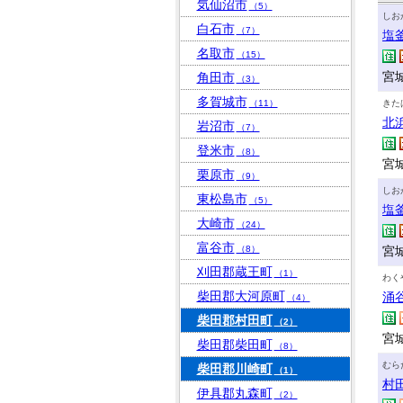
気仙沼市
（5）
しお
白石市
（7）
塩
名取市
（15）
宮城
角田市
（3）
多賀城市
（11）
きた
北
岩沼市
（7）
登米市
（8）
宮
栗原市
（9）
しお
東松島市
（5）
塩
大崎市
（24）
富谷市
（8）
宮
刈田郡蔵王町
（1）
わく
柴田郡大河原町
涌
（4）
柴田郡村田町
（2）
宮
柴田郡柴田町
（8）
むら
柴田郡川崎町
（1）
村
伊具郡丸森町
（2）