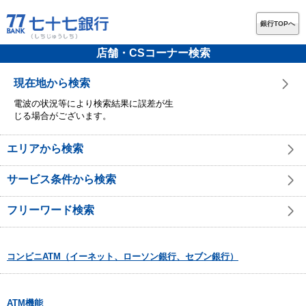
銀行TOPへ
店舗・CSコーナー検索
現在地から検索
電波の状況等により検索結果に誤差が生
じる場合がございます。
エリアから検索
サービス条件から検索
フリーワード検索
コンビニATM（イーネット、ローソン銀行、セブン銀行）
ATM機能