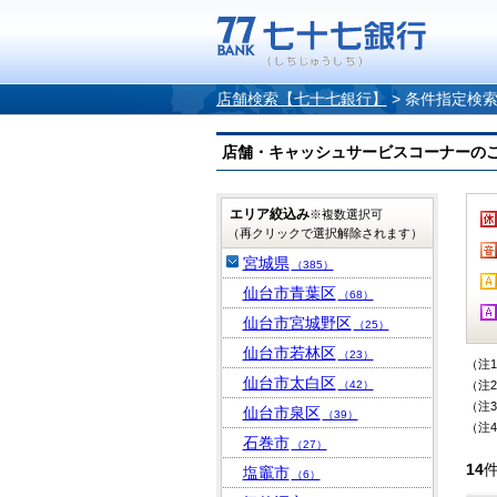
店舗検索【七十七銀行】
>
条件指定検
店舗・キャッシュサービスコーナーのご案内
エリア絞込み
※複数選択可
（再クリックで選択解除されます）
宮城県
（385）
仙台市青葉区
（68）
仙台市宮城野区
（25）
仙台市若林区
（23）
（注
仙台市太白区
（42）
（注
（注
仙台市泉区
（39）
（注
石巻市
（27）
14
塩竈市
（6）