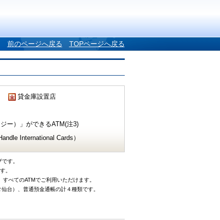
前のページへ戻る
TOPページへ戻る
貸金庫設置店
ー）」ができるATM(注3)
e International Cards）
ザです。
です。
、すべてのATMでご利用いただけます。
タ仙台）、普通預金通帳の計４種類です。