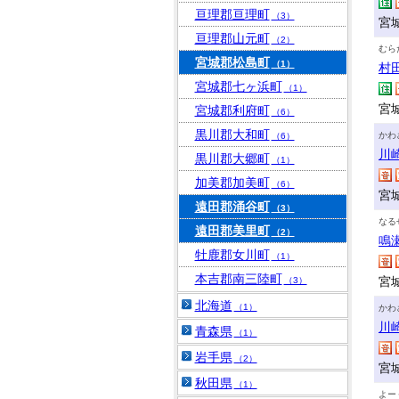
亘理郡亘理町
（3）
宮
亘理郡山元町
（2）
むら
宮城郡松島町
（1）
村
宮城郡七ヶ浜町
（1）
宮
宮城郡利府町
（6）
黒川郡大和町
かわ
（6）
川
黒川郡大郷町
（1）
加美郡加美町
（6）
宮
遠田郡涌谷町
（3）
なる
遠田郡美里町
（2）
鳴
牡鹿郡女川町
（1）
本吉郡南三陸町
宮
（3）
北海道
（1）
かわ
川
青森県
（1）
岩手県
（2）
宮
秋田県
（1）
よー