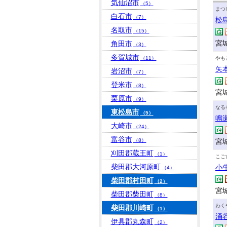
気仙沼市
（5）
まつ
白石市
（7）
松
名取市
（15）
宮
角田市
（3）
多賀城市
（11）
やも
矢
岩沼市
（7）
登米市
（8）
宮
栗原市
（9）
なる
東松島市
（5）
鳴
大崎市
（24）
富谷市
（8）
宮
刈田郡蔵王町
（1）
こご
柴田郡大河原町
小
（4）
柴田郡村田町
（2）
宮
柴田郡柴田町
（8）
わく
柴田郡川崎町
（1）
涌
伊具郡丸森町
（2）