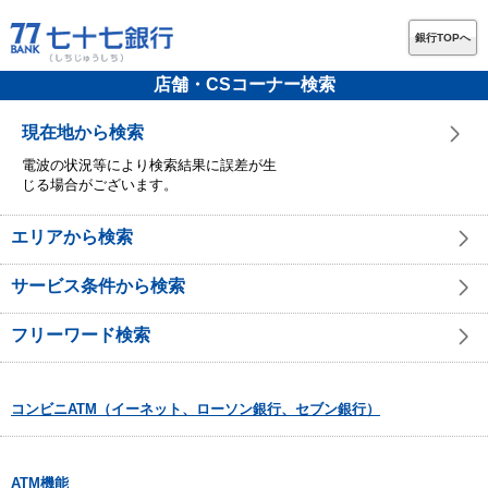
銀行TOPへ
店舗・CSコーナー検索
現在地から検索
電波の状況等により検索結果に誤差が生
じる場合がございます。
エリアから検索
サービス条件から検索
フリーワード検索
コンビニATM（イーネット、ローソン銀行、セブン銀行）
ATM機能