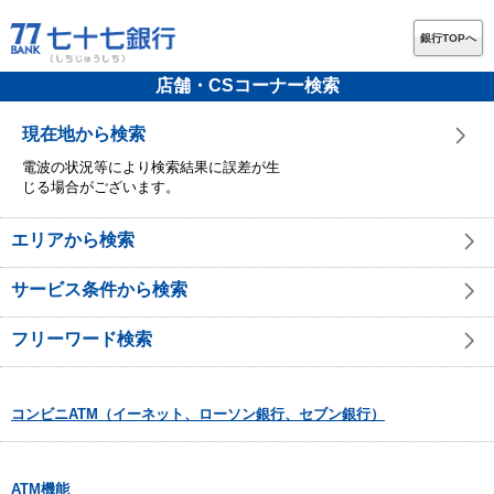
銀行TOPへ
店舗・CSコーナー検索
現在地から検索
電波の状況等により検索結果に誤差が生
じる場合がございます。
エリアから検索
サービス条件から検索
フリーワード検索
コンビニATM（イーネット、ローソン銀行、セブン銀行）
ATM機能