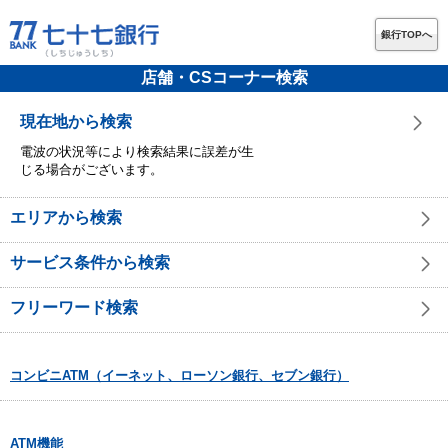
銀行TOPへ
店舗・CSコーナー検索
現在地から検索
電波の状況等により検索結果に誤差が生
じる場合がございます。
エリアから検索
サービス条件から検索
フリーワード検索
コンビニATM（イーネット、ローソン銀行、セブン銀行）
ATM機能