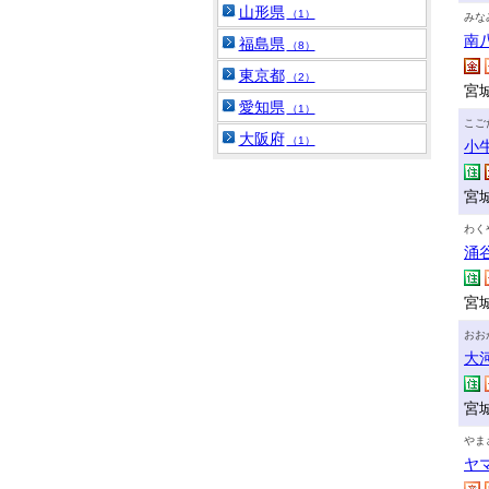
山形県
（1）
みな
南
福島県
（8）
東京都
（2）
宮
愛知県
（1）
こご
大阪府
（1）
小
宮
わく
涌
宮
おお
大
宮
やま
ヤ