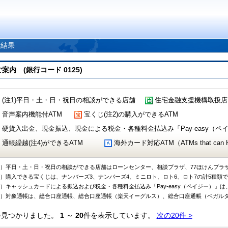
索結果
 (銀行コード 0125)
(注1)平日・土・日・祝日の相談ができる店舗
住宅金融支援機構取扱店
音声案内機能付ATM
宝くじ(注2)の購入ができるATM
硬貨入出金、現金振込、現金による税金・各種料金払込み「Pay-easy（ペイジ
通帳繰越(注4)ができるATM
海外カード対応ATM（ATMs that can Handl
1）平日・土・日・祝日の相談ができる店舗はローンセンター、相談プラザ、77ほけんプラ
2）購入できる宝くじは、ナンバーズ3、ナンバーズ4、ミニロト、ロト6、ロト7の計5種類
3）キャッシュカードによる振込および税金・各種料金払込み「Pay-easy（ペイジー）」は
4）対象通帳は、総合口座通帳、総合口座通帳（楽天イーグルス）、総合口座通帳（ベガル
件見つかりました。
1
～
20
件を表示しています。
次の20件 >