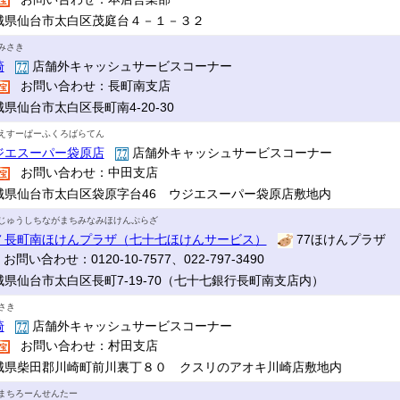
城県仙台市太白区茂庭台４－１－３２
みさき
崎
店舗外キャッシュサービスコーナー
お問い合わせ：長町南支店
県仙台市太白区長町南4-20-30
えすーぱーふくろばらてん
ジエスーパー袋原店
店舗外キャッシュサービスコーナー
お問い合わせ：中田支店
城県仙台市太白区袋原字台46 ウジエスーパー袋原店敷地内
じゅうしちながまちみなみほけんぷらざ
７長町南ほけんプラザ（七十七ほけんサービス）
77ほけんプラザ
お問い合わせ：0120-10-7577、022-797-3490
城県仙台市太白区長町7-19-70（七十七銀行長町南支店内）
さき
崎
店舗外キャッシュサービスコーナー
お問い合わせ：村田支店
城県柴田郡川崎町前川裏丁８０ クスリのアオキ川崎店敷地内
まちろーんせんたー