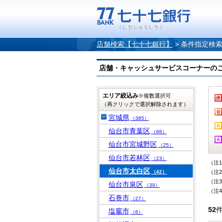
店舗検索【七十七銀行】
>
条件指定検
店舗・キャッシュサービスコーナーのご案内
エリア絞込み
※複数選択可
（再クリックで選択解除されます）
宮城県
（385）
仙台市青葉区
（68）
仙台市宮城野区
（25）
仙台市若林区
（23）
（注
仙台市太白区
（42）
（注
（注
仙台市泉区
（39）
（注
石巻市
（27）
52
塩竈市
（6）