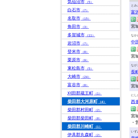
気仙沼市
（5）
とみ
白石市
（7）
富
名取市
（15）
宮
角田市
（3）
多賀城市
（11）
なか
中
岩沼市
（7）
登米市
（8）
宮城
栗原市
（9）
なが
東松島市
（5）
長
大崎市
（24）
富谷市
（8）
宮城
刈田郡蔵王町
（1）
にし
柴田郡大河原町
西
（4）
柴田郡村田町
（2）
宮城
柴田郡柴田町
（8）
・
柴田郡川崎町
（1）
いず
伊具郡丸森町
（2）