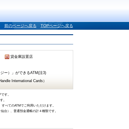
前のページへ戻る
TOPページへ戻る
貸金庫設置店
ー）」ができるATM(注3)
e International Cards）
ザです。
です。
、すべてのATMでご利用いただけます。
タ仙台）、普通預金通帳の計４種類です。