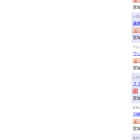
宮
いず
泉
宮城
うじ
ウ
宮
しち
７
宮
かわ
川
宮
なが