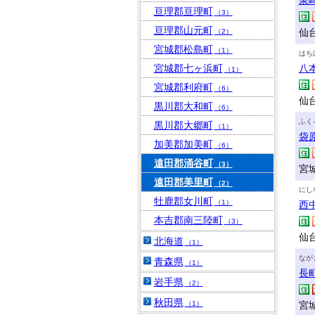
泉
亘理郡亘理町
（3）
亘理郡山元町
仙台
（2）
宮城郡松島町
（1）
はち
宮城郡七ヶ浜町
八
（1）
宮城郡利府町
（6）
仙
黒川郡大和町
（6）
ふく
黒川郡大郷町
（1）
袋
加美郡加美町
（6）
遠田郡涌谷町
（3）
宮城
遠田郡美里町
（2）
にし
牡鹿郡女川町
（1）
西
本吉郡南三陸町
（3）
仙台
北海道
（1）
なが
青森県
（1）
長
岩手県
（2）
秋田県
（1）
宮城