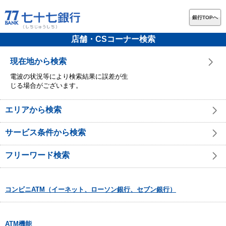
銀行TOPへ
店舗・CSコーナー検索
現在地から検索
電波の状況等により検索結果に誤差が生
じる場合がございます。
エリアから検索
サービス条件から検索
フリーワード検索
コンビニATM（イーネット、ローソン銀行、セブン銀行）
ATM機能