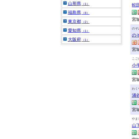
山形県
（1）
蛇
福島県
（8）
宮城
東京都
（2）
のぞ
愛知県
（1）
の
大阪府
（1）
宮
こご
小
宮
わく
涌
宮
やま
山