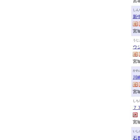
宮
しん
新
宮
うじ
ウ
宮
かわ
川
宮
しち
７
宮
いし
石