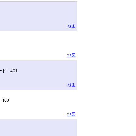
地図
地図
ド：401
地図
403
地図