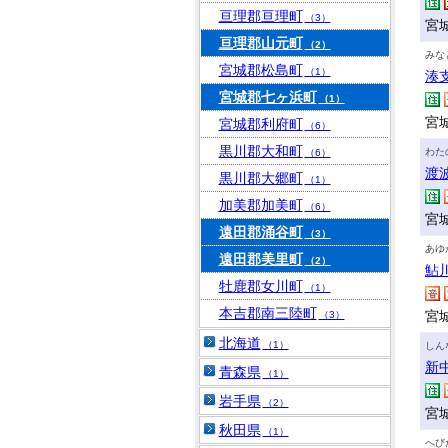
亘理郡亘理町
（3）
宮城
亘理郡山元町
（2）
みな
宮城郡松島町
（1）
湊
宮城郡七ヶ浜町
（1）
宮
宮城郡利府町
（6）
黒川郡大和町
わた
（6）
渡
黒川郡大郷町
（1）
加美郡加美町
（6）
宮
遠田郡涌谷町
（3）
あゆ
遠田郡美里町
（2）
鮎
牡鹿郡女川町
（1）
本吉郡南三陸町
宮
（3）
北海道
（1）
しん
新
青森県
（1）
岩手県
（2）
宮
秋田県
（1）
へび