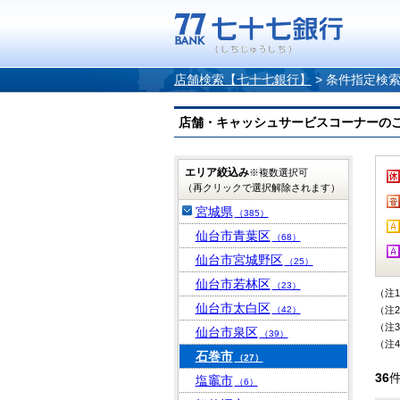
店舗検索【七十七銀行】
>
条件指定検
店舗・キャッシュサービスコーナーのご案内
エリア絞込み
※複数選択可
（再クリックで選択解除されます）
宮城県
（385）
仙台市青葉区
（68）
仙台市宮城野区
（25）
仙台市若林区
（23）
（注
仙台市太白区
（42）
（注
（注
仙台市泉区
（39）
（注
石巻市
（27）
36
塩竈市
（6）