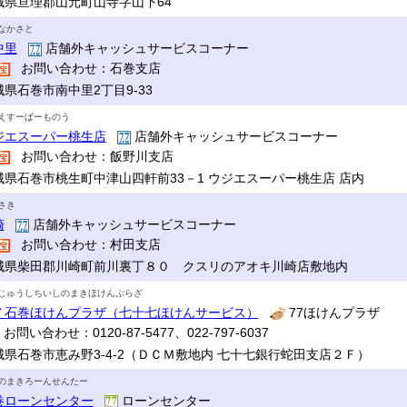
城県亘理郡山元町山寺字山下64
なかさと
中里
店舗外キャッシュサービスコーナー
お問い合わせ：石巻支店
城県石巻市南中里2丁目9-33
えすーぱーものう
ジエスーパー桃生店
店舗外キャッシュサービスコーナー
お問い合わせ：飯野川支店
城県石巻市桃生町中津山四軒前33－1 ウジエスーパー桃生店 店内
さき
崎
店舗外キャッシュサービスコーナー
お問い合わせ：村田支店
城県柴田郡川崎町前川裏丁８０ クスリのアオキ川崎店敷地内
じゅうしちいしのまきほけんぷらざ
７石巻ほけんプラザ（七十七ほけんサービス）
77ほけんプラザ
お問い合わせ：0120-87-5477、022-797-6037
城県石巻市恵み野3-4-2（ＤＣＭ敷地内 七十七銀行蛇田支店２Ｆ）
のまきろーんせんたー
巻ローンセンター
ローンセンター