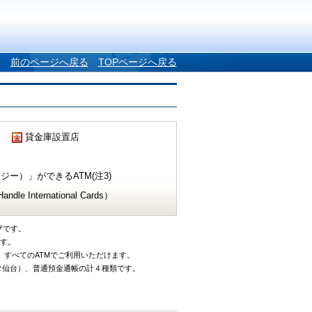
前のページへ戻る
TOPページへ戻る
貸金庫設置店
ー）」ができるATM(注3)
e International Cards）
ザです。
です。
、すべてのATMでご利用いただけます。
タ仙台）、普通預金通帳の計４種類です。