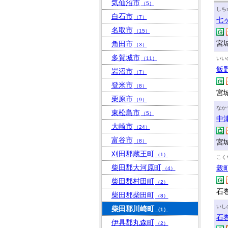
気仙沼市
（5）
しち
白石市
（7）
七
名取市
（15）
宮
角田市
（3）
多賀城市
（11）
いい
飯
岩沼市
（7）
登米市
（8）
宮
栗原市
（9）
なか
東松島市
（5）
中
大崎市
（24）
富谷市
（8）
宮
刈田郡蔵王町
（1）
こく
柴田郡大河原町
穀
（4）
柴田郡村田町
（2）
石巻
柴田郡柴田町
（8）
いし
柴田郡川崎町
（1）
石
伊具郡丸森町
（2）