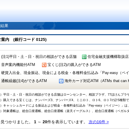
索結果
 (銀行コード 0125)
(注1)平日・土・日・祝日の相談ができる店舗
住宅金融支援機構取扱店
音声案内機能付ATM
宝くじ(注2)の購入ができるATM
硬貨入出金、現金振込、現金による税金・各種料金払込み「Pay-easy（ペイジ
通帳繰越(注4)ができるATM
海外カード対応ATM（ATMs that can Handl
1）平日・土・日・祝日の相談ができる店舗はローンセンター、相談プラザ、77ほけんプラ
2）購入できる宝くじは、ナンバーズ3、ナンバーズ4、ミニロト、ロト6、ロト7の計5種類
3）キャッシュカードによる振込および税金・各種料金払込み「Pay-easy（ペイジー）」は
4）対象通帳は、総合口座通帳、総合口座通帳（楽天イーグルス）、総合口座通帳（ベガル
件見つかりました。
1
～
20
件を表示しています。
次の16件 >