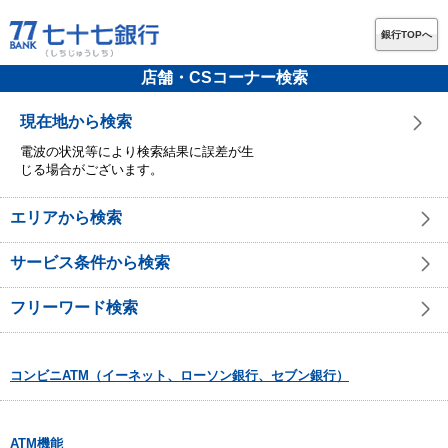
銀行TOPへ
店舗・CSコーナー検索
現在地から検索
電波の状況等により検索結果に誤差が生
じる場合がございます。
エリアから検索
サービス条件から検索
フリーワード検索
コンビニATM（イーネット、ローソン銀行、セブン銀行）
ATM機能