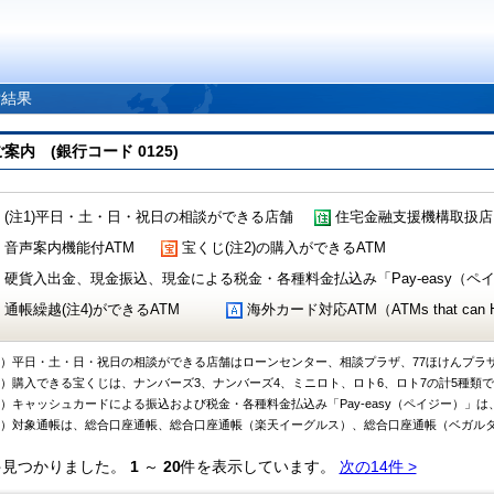
索結果
 (銀行コード 0125)
(注1)平日・土・日・祝日の相談ができる店舗
住宅金融支援機構取扱店
音声案内機能付ATM
宝くじ(注2)の購入ができるATM
硬貨入出金、現金振込、現金による税金・各種料金払込み「Pay-easy（ペイジ
通帳繰越(注4)ができるATM
海外カード対応ATM（ATMs that can Handl
1）平日・土・日・祝日の相談ができる店舗はローンセンター、相談プラザ、77ほけんプラ
2）購入できる宝くじは、ナンバーズ3、ナンバーズ4、ミニロト、ロト6、ロト7の計5種類
3）キャッシュカードによる振込および税金・各種料金払込み「Pay-easy（ペイジー）」は
4）対象通帳は、総合口座通帳、総合口座通帳（楽天イーグルス）、総合口座通帳（ベガル
件見つかりました。
1
～
20
件を表示しています。
次の14件 >