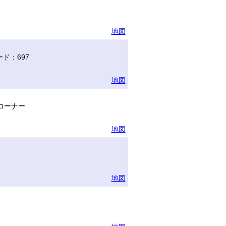
地図
ド：697
地図
コーナー
地図
地図