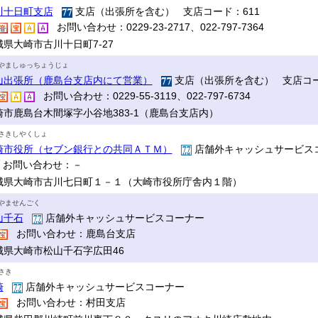
川十日町支店
支店（出張所を含む） 支店コード：611
お問い合わせ：0229-23-2717、022-797-7364
城県大崎市古川十日町7-27
やましゅっちょうじょ
山出張所（鹿島台支店内にて営業）
支店（出張所を含む） 支店コー
お問い合わせ：0229-55-3119、022-797-6734
崎市鹿島台木間塚字小谷地383-1（鹿島台支店内）
さきしやくしょ
崎市役所（セブン銀行との共同ＡＴＭ）
店舗外キャッシュサービス
お問い合わせ：－
城県大崎市古川七日町１－１（大崎市役所庁舎内１階）
やませんごく
山千石
店舗外キャッシュサービスコーナー
お問い合わせ：鹿島台支店
城県大崎市松山千石字広田46
さき
崎
店舗外キャッシュサービスコーナー
お問い合わせ：村田支店