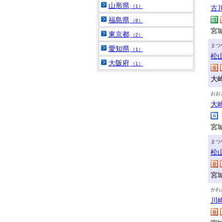
山形県
（1）
古
福島県
（8）
宮
東京都
（2）
まつ
愛知県
（1）
松
大阪府
（1）
大
おお
大
宮
まつ
松
宮
かわ
川