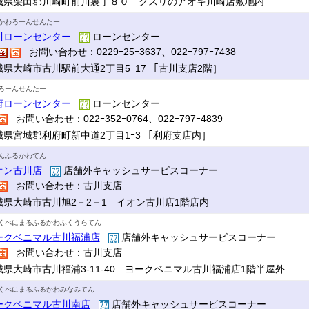
城県柴田郡川崎町前川裏丁８０ クスリのアオキ川崎店敷地内
かわろーんせんたー
川ローンセンター
ローンセンター
お問い合わせ：0229ｰ25ｰ3637、022ｰ797ｰ7438
城県大崎市古川駅前大通2丁目5ｰ17 ［古川支店2階］
ろーんせんたー
府ローンセンター
ローンセンター
お問い合わせ：022ｰ352ｰ0764、022ｰ797ｰ4839
城県宮城郡利府町新中道2丁目1ｰ3 ［利府支店内］
んふるかわてん
オン古川店
店舗外キャッシュサービスコーナー
お問い合わせ：古川支店
城県大崎市古川旭2－2－1 イオン古川店1階店内
くべにまるふるかわふくうらてん
ークベニマル古川福浦店
店舗外キャッシュサービスコーナー
お問い合わせ：古川支店
城県大崎市古川福浦3-11-40 ヨークベニマル古川福浦店1階半屋外
くべにまるふるかわみなみてん
ークベニマル古川南店
店舗外キャッシュサービスコーナー