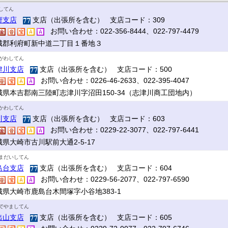
してん
府支店
支店（出張所を含む） 支店コード：309
お問い合わせ：022-356-8444、022-797-4479
城郡利府町新中道二丁目１番地３
がわしてん
津川支店
支店（出張所を含む） 支店コード：500
お問い合わせ：0226-46-2633、022-395-4047
城県本吉郡南三陸町志津川字沼田150-34（志津川商工団地内）
かわしてん
川支店
支店（出張所を含む） 支店コード：603
お問い合わせ：0229-22-3077、022-797-6441
県大崎市古川駅前大通2-5-17
まだいしてん
島台支店
支店（出張所を含む） 支店コード：604
お問い合わせ：0229-56-2077、022-797-6590
城県大崎市鹿島台木間塚字小谷地383-1
でやましてん
出山支店
支店（出張所を含む） 支店コード：605