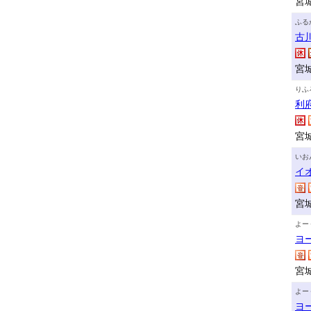
宮
ふる
古
宮
りふ
利
宮
いお
イ
宮
よー
ヨ
宮
よー
ヨ