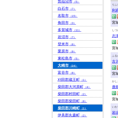
気仙沼市
（5）
りふ
白石市
（7）
利
名取市
（15）
宮
角田市
（3）
多賀城市
（11）
しづ
志
岩沼市
（7）
登米市
（8）
宮
栗原市
（9）
ふる
東松島市
（5）
古
大崎市
（24）
富谷市
（8）
宮城
刈田郡蔵王町
（1）
かし
柴田郡大河原町
鹿
（4）
柴田郡村田町
（2）
宮
柴田郡柴田町
（8）
いわ
柴田郡川崎町
（1）
岩
伊具郡丸森町
（2）