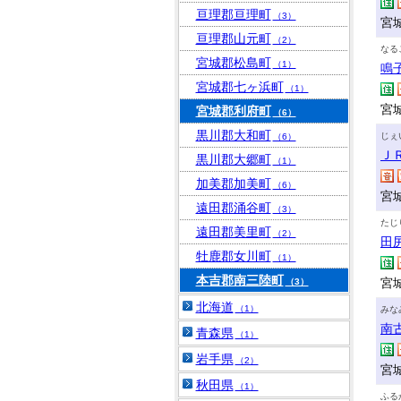
亘理郡亘理町
（3）
宮
亘理郡山元町
（2）
なる
宮城郡松島町
（1）
鳴
宮城郡七ヶ浜町
（1）
宮
宮城郡利府町
（6）
黒川郡大和町
じぇ
（6）
Ｊ
黒川郡大郷町
（1）
加美郡加美町
（6）
宮
遠田郡涌谷町
（3）
たじ
遠田郡美里町
（2）
田
牡鹿郡女川町
（1）
本吉郡南三陸町
宮
（3）
北海道
（1）
みな
南
青森県
（1）
岩手県
（2）
宮
秋田県
（1）
ふる