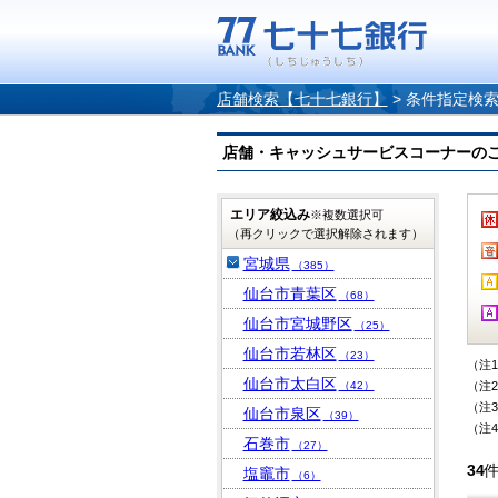
店舗検索【七十七銀行】
>
条件指定検
店舗・キャッシュサービスコーナーのご案内
エリア絞込み
※複数選択可
（再クリックで選択解除されます）
宮城県
（385）
仙台市青葉区
（68）
仙台市宮城野区
（25）
仙台市若林区
（23）
（注
仙台市太白区
（42）
（注
（注
仙台市泉区
（39）
（注
石巻市
（27）
34
塩竈市
（6）