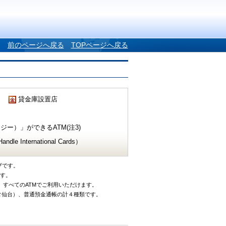
前のページへ戻る
TOPページへ戻る
貸金庫設置店
ー）」ができるATM(注3)
e International Cards）
ザです。
です。
、すべてのATMでご利用いただけます。
タ仙台）、普通預金通帳の計４種類です。