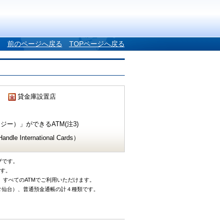
前のページへ戻る
TOPページへ戻る
貸金庫設置店
ー）」ができるATM(注3)
e International Cards）
ザです。
です。
、すべてのATMでご利用いただけます。
タ仙台）、普通預金通帳の計４種類です。