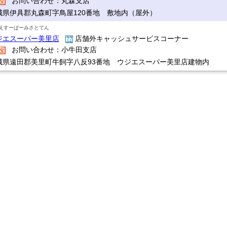
お問い合わせ：丸森支店
城県伊具郡丸森町字鳥屋120番地 敷地内（屋外）
えすーぱーみさとてん
ジエスーパー美里店
店舗外キャッシュサービスコーナー
お問い合わせ：小牛田支店
城県遠田郡美里町牛飼字八反93番地 ウジエスーパー美里店建物内