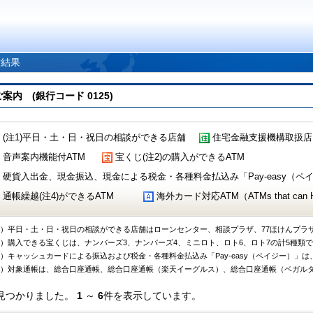
索結果
 (銀行コード 0125)
(注1)平日・土・日・祝日の相談ができる店舗
住宅金融支援機構取扱店
音声案内機能付ATM
宝くじ(注2)の購入ができるATM
硬貨入出金、現金振込、現金による税金・各種料金払込み「Pay-easy（ペイジ
通帳繰越(注4)ができるATM
海外カード対応ATM（ATMs that can Handl
1）平日・土・日・祝日の相談ができる店舗はローンセンター、相談プラザ、77ほけんプラ
2）購入できる宝くじは、ナンバーズ3、ナンバーズ4、ミニロト、ロト6、ロト7の計5種類
3）キャッシュカードによる振込および税金・各種料金払込み「Pay-easy（ペイジー）」は
4）対象通帳は、総合口座通帳、総合口座通帳（楽天イーグルス）、総合口座通帳（ベガル
見つかりました。
1
～
6
件を表示しています。