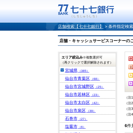
店舗検索【七十七銀行】
>
条件指定検
店舗・キャッシュサービスコーナーのご案内
エリア絞込み
※複数選択可
（再クリックで選択解除されます）
宮城県
（385）
仙台市青葉区
（68）
仙台市宮城野区
（25）
仙台市若林区
（23）
（注
仙台市太白区
（42）
（注
（注
仙台市泉区
（39）
（注
石巻市
（27）
6
件
塩竈市
（6）