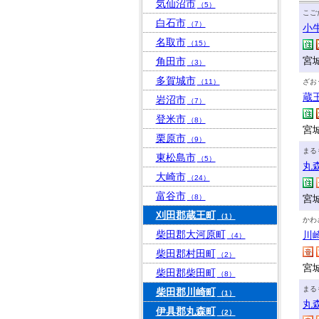
気仙沼市
（5）
こご
白石市
（7）
小
名取市
（15）
宮
角田市
（3）
多賀城市
（11）
ざお
蔵
岩沼市
（7）
登米市
（8）
宮
栗原市
（9）
まる
東松島市
（5）
丸
大崎市
（24）
富谷市
（8）
宮
刈田郡蔵王町
（1）
かわ
柴田郡大河原町
川
（4）
柴田郡村田町
（2）
宮
柴田郡柴田町
（8）
まる
柴田郡川崎町
（1）
丸
伊具郡丸森町
（2）