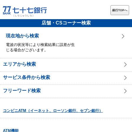
銀行TOPへ
店舗・CSコーナー検索
現在地から検索
電波の状況等により検索結果に誤差が生
じる場合がございます。
エリアから検索
サービス条件から検索
フリーワード検索
コンビニATM（イーネット、ローソン銀行、セブン銀行）
ATM機能