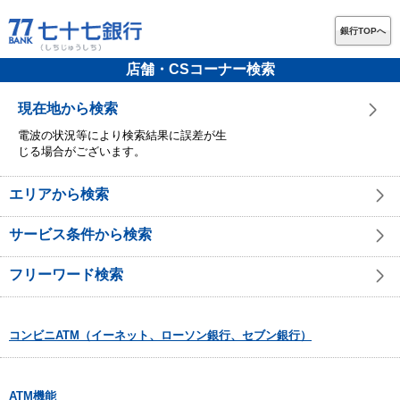
銀行TOPへ
店舗・CSコーナー検索
現在地から検索
電波の状況等により検索結果に誤差が生
じる場合がございます。
エリアから検索
サービス条件から検索
フリーワード検索
コンビニATM（イーネット、ローソン銀行、セブン銀行）
ATM機能