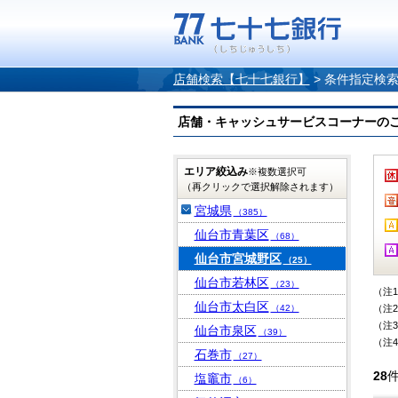
店舗検索【七十七銀行】
>
条件指定検
店舗・キャッシュサービスコーナーのご案内
エリア絞込み
※複数選択可
（再クリックで選択解除されます）
宮城県
（385）
仙台市青葉区
（68）
仙台市宮城野区
（25）
仙台市若林区
（23）
（注
仙台市太白区
（42）
（注
（注
仙台市泉区
（39）
（注
石巻市
（27）
28
塩竈市
（6）