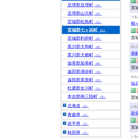
亘理郡亘理町
（3）
宮
亘理郡山元町
（2）
つる
宮城郡松島町
（1）
鶴
宮城郡七ヶ浜町
（1）
宮
宮城郡利府町
（6）
黒川郡大和町
さい
（6）
幸
黒川郡大郷町
（1）
加美郡加美町
（6）
宮城
遠田郡涌谷町
（3）
せん
遠田郡美里町
（2）
仙
牡鹿郡女川町
（1）
本吉郡南三陸町
宮
（3）
北海道
（1）
いわ
岩
青森県
（1）
岩手県
（2）
宮
秋田県
（1）
しち