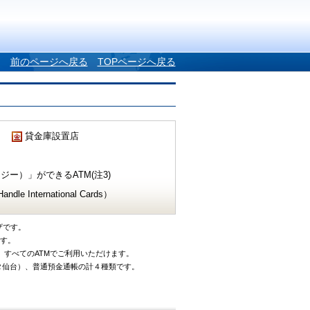
前のページへ戻る
TOPページへ戻る
貸金庫設置店
ー）」ができるATM(注3)
e International Cards）
ザです。
です。
、すべてのATMでご利用いただけます。
タ仙台）、普通預金通帳の計４種類です。