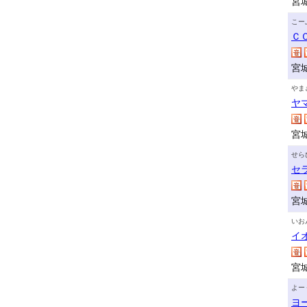
宮
こー
Ｃ
宮
やま
ヤ
宮
せら
セ
宮
いお
イ
宮
よー
ヨ