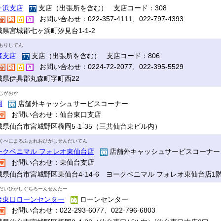
ヶ浜支店
支店（出張所を含む） 支店コード：308
お問い合わせ：022-357-4111、022-797-4393
城県宮城郡七ヶ浜町汐見台1-1-2
もりしてん
森支店
支店（出張所を含む） 支店コード：806
お問い合わせ：0224-72-2077、022-395-5529
城県伊具郡丸森町字町西22
じがおか
岡
店舗外キャッシュサービスコーナー
お問い合わせ：仙台東口支店
城県仙台市宮城野区榴岡5-1-35（三共仙台東ビル内）
くべにまるふぉれおひがしせんだいてん
ークベニマル フォレオ東仙台店
店舗外キャッシュサービスコーナ
お問い合わせ：東仙台支店
城県仙台市宮城野区東仙台4-14-6 ヨークベニマル フォレオ東仙台店1
だいひがしぐちろーんせんたー
台東口ローンセンター
ローンセンター
お問い合わせ：022-293-6077、022-796-6803