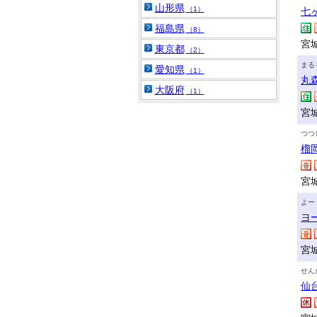
山形県
（1）
七
福島県
（8）
宮
東京都
（2）
まる
愛知県
（1）
丸
大阪府
（1）
宮
つつ
榴
宮
よー
ヨ
宮
せん
仙