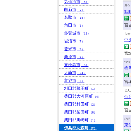
気仙沼市
（5）
おろ
白石市
（7）
卸
名取市
（15）
宮
角田市
（3）
多賀城市
（11）
ちゅ
中
岩沼市
（7）
登米市
（8）
宮
栗原市
（9）
つつ
東松島市
（5）
榴
大崎市
（24）
富谷市
（8）
宮
刈田郡蔵王町
（1）
せん
柴田郡大河原町
仙
（4）
柴田郡村田町
（2）
宮城
柴田郡柴田町
（8）
ひが
柴田郡川崎町
（1）
東
伊具郡丸森町
（2）