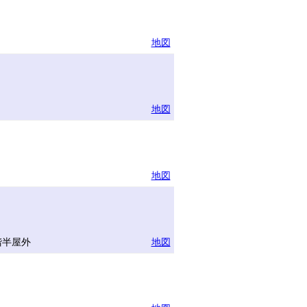
地図
地図
地図
ー
階半屋外
地図