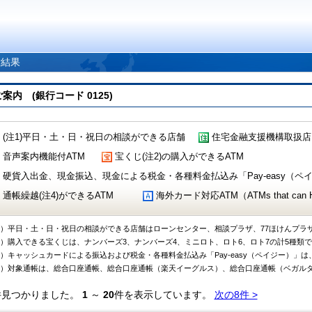
索結果
 (銀行コード 0125)
(注1)平日・土・日・祝日の相談ができる店舗
住宅金融支援機構取扱店
音声案内機能付ATM
宝くじ(注2)の購入ができるATM
硬貨入出金、現金振込、現金による税金・各種料金払込み「Pay-easy（ペイジ
通帳繰越(注4)ができるATM
海外カード対応ATM（ATMs that can Handl
1）平日・土・日・祝日の相談ができる店舗はローンセンター、相談プラザ、77ほけんプラ
2）購入できる宝くじは、ナンバーズ3、ナンバーズ4、ミニロト、ロト6、ロト7の計5種類
3）キャッシュカードによる振込および税金・各種料金払込み「Pay-easy（ペイジー）」は
4）対象通帳は、総合口座通帳、総合口座通帳（楽天イーグルス）、総合口座通帳（ベガル
件見つかりました。
1
～
20
件を表示しています。
次の8件 >