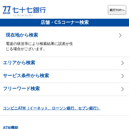
銀行TOPへ
店舗・CSコーナー検索
現在地から検索
電波の状況等により検索結果に誤差が生
じる場合がございます。
エリアから検索
サービス条件から検索
フリーワード検索
コンビニATM（イーネット、ローソン銀行、セブン銀行）
ATM機能