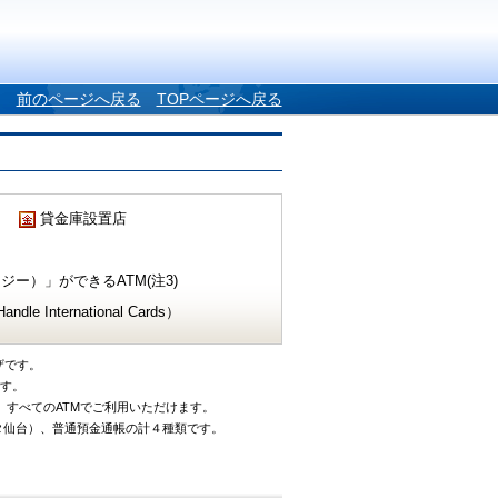
前のページへ戻る
TOPページへ戻る
貸金庫設置店
ー）」ができるATM(注3)
e International Cards）
ザです。
です。
、すべてのATMでご利用いただけます。
タ仙台）、普通預金通帳の計４種類です。