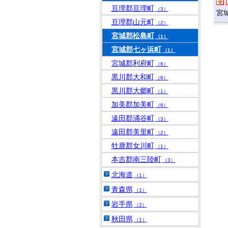
亘理郡亘理町
（3）
宮
亘理郡山元町
（2）
宮城郡松島町
（1）
宮城郡七ヶ浜町
（1）
宮城郡利府町
（6）
黒川郡大和町
（6）
黒川郡大郷町
（1）
加美郡加美町
（6）
遠田郡涌谷町
（3）
遠田郡美里町
（2）
牡鹿郡女川町
（1）
本吉郡南三陸町
（3）
北海道
（1）
青森県
（1）
岩手県
（2）
秋田県
（1）