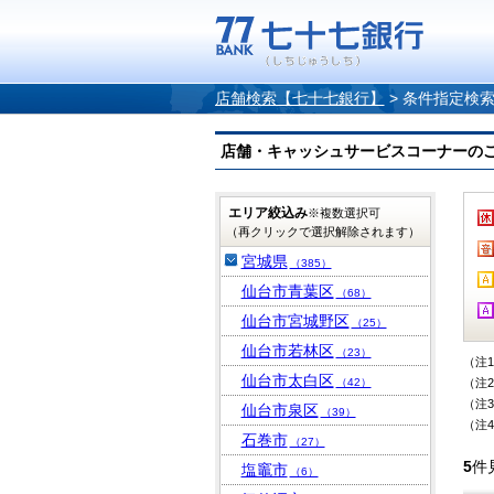
店舗検索【七十七銀行】
>
条件指定検
店舗・キャッシュサービスコーナーのご案内
エリア絞込み
※複数選択可
（再クリックで選択解除されます）
宮城県
（385）
仙台市青葉区
（68）
仙台市宮城野区
（25）
仙台市若林区
（23）
（注
仙台市太白区
（42）
（注
（注
仙台市泉区
（39）
（注
石巻市
（27）
5
件
塩竈市
（6）