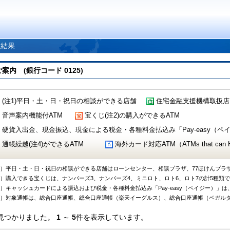
索結果
 (銀行コード 0125)
(注1)平日・土・日・祝日の相談ができる店舗
住宅金融支援機構取扱店
音声案内機能付ATM
宝くじ(注2)の購入ができるATM
硬貨入出金、現金振込、現金による税金・各種料金払込み「Pay-easy（ペイジ
通帳繰越(注4)ができるATM
海外カード対応ATM（ATMs that can Handl
1）平日・土・日・祝日の相談ができる店舗はローンセンター、相談プラザ、77ほけんプラ
2）購入できる宝くじは、ナンバーズ3、ナンバーズ4、ミニロト、ロト6、ロト7の計5種類
3）キャッシュカードによる振込および税金・各種料金払込み「Pay-easy（ペイジー）」は
4）対象通帳は、総合口座通帳、総合口座通帳（楽天イーグルス）、総合口座通帳（ベガル
見つかりました。
1
～
5
件を表示しています。