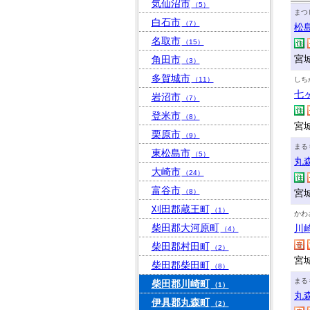
気仙沼市
（5）
まつ
白石市
（7）
松
名取市
（15）
宮
角田市
（3）
多賀城市
（11）
しち
七
岩沼市
（7）
登米市
（8）
宮
栗原市
（9）
まる
東松島市
（5）
丸
大崎市
（24）
富谷市
（8）
宮
刈田郡蔵王町
（1）
かわ
柴田郡大河原町
川
（4）
柴田郡村田町
（2）
宮
柴田郡柴田町
（8）
まる
柴田郡川崎町
（1）
丸
伊具郡丸森町
（2）